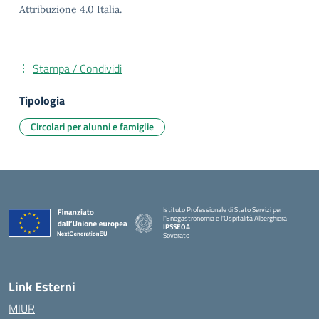
Attribuzione 4.0 Italia.
Stampa / Condividi
Tipologia
Circolari per alunni e famiglie
Istituto Professionale di Stato Servizi per
l'Enogastronomia e l'Ospitalità Alberghiera
IPSSEOA
Soverato
— Visita la pagina iniziale della scuola
Link Esterni
MIUR