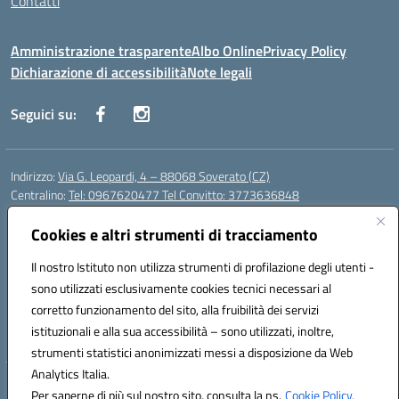
Contatti
Amministrazione trasparente
Albo Online
Privacy Policy
Dichiarazione di accessibilità
Note legali
Seguici su:
Indirizzo:
Via G. Leopardi, 4 – 88068 Soverato (CZ)
Centralino:
Tel: 0967620477 Tel Convitto: 3773636848
Email:
czrh04000q@istruzione.it
Posta elettronica certificata (PEC):
Cookies e altri strumenti di tracciamento
czrh04000q@pec.istruzione.it
Codice fiscale: 84000690796
Il nostro Istituto non utilizza strumenti di profilazione degli utenti -
Codice meccanografico:
CZRH04000Q
sono utilizzati esclusivamente cookies tecnici necessari al
Codice Indice delle Pubbliche Amministrazioni (IPA): istsc_czrh04000q
corretto funzionamento del sito, alla fruibilità dei servizi
Codice unico di fatturazione (CUF): UF9M13
istituzionali e alla sua accessibilità – sono utilizzati, inoltre,
strumenti statistici anonimizzati messi a disposizione da Web
Analytics Italia.
Hosting & Powered by 3D Solution S.r.l.
Per saperne di più sul nostro sito, consulta la ns.
Cookie Policy.