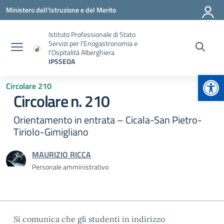
Vai ai contenuti
Vai al menu di navigazione
Vai al footer
Ministero dell'Istruzione e del Merito
Istituto Professionale di Stato
Servizi per l'Enogastronomia e
l'Ospitalità Alberghiera
IPSSEOA
Apr
Circolare 210
Circolare n. 210
Orientamento in entrata – Cicala-San Pietro-
Tiriolo-Gimigliano
MAURIZIO RICCA
Personale amministrativo
Si comunica che gli studenti in indirizzo