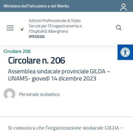
Vai ai contenuti
Vai al menu di navigazione
Vai al footer
Ministero dell'Istruzione e del Merito
Istituto Professionale di Stato
Servizi per l'Enogastronomia e
l'Ospitalità Alberghiera
IPSSEOA
Apr
Circolare 206
Circolare n. 206
Assemblea sindacale provinciale GILDA –
UNAMS- giovedì 14 dicembre 2023
Personale scolastico
Si comunica che l’organizzazione sindacale GILDA –