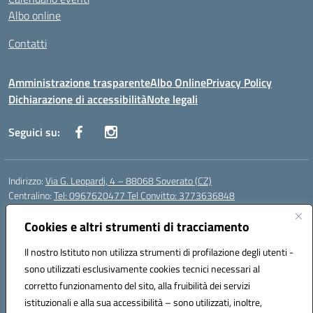
Albo online
Contatti
Amministrazione trasparente
Albo Online
Privacy Policy
Dichiarazione di accessibilità
Note legali
Seguici su:
Indirizzo:
Via G. Leopardi, 4 – 88068 Soverato (CZ)
Centralino:
Tel: 0967620477 Tel Convitto: 3773636848
Email:
czrh04000q@istruzione.it
Posta elettronica certificata (PEC):
Cookies e altri strumenti di tracciamento
czrh04000q@pec.istruzione.it
Codice fiscale: 84000690796
Il nostro Istituto non utilizza strumenti di profilazione degli utenti -
Codice meccanografico:
CZRH04000Q
sono utilizzati esclusivamente cookies tecnici necessari al
Codice Indice delle Pubbliche Amministrazioni (IPA): istsc_czrh04000q
corretto funzionamento del sito, alla fruibilità dei servizi
Codice unico di fatturazione (CUF): UF9M13
istituzionali e alla sua accessibilità – sono utilizzati, inoltre,