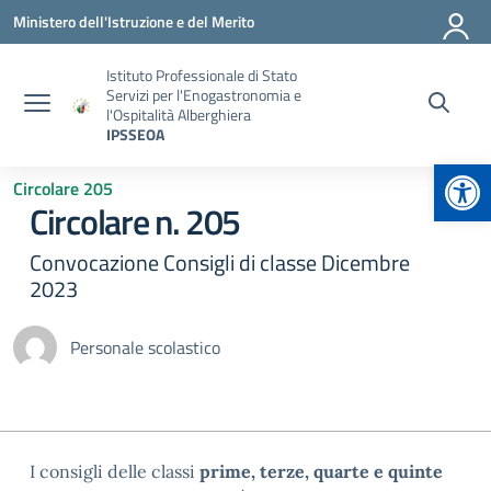
Vai ai contenuti
Vai al menu di navigazione
Vai al footer
Ministero dell'Istruzione e del Merito
Istituto Professionale di Stato
Servizi per l'Enogastronomia e
l'Ospitalità Alberghiera
IPSSEOA
Apr
Circolare 205
Circolare n. 205
Convocazione Consigli di classe Dicembre
2023
Personale scolastico
I consigli delle classi
prime, terze, quarte e quinte