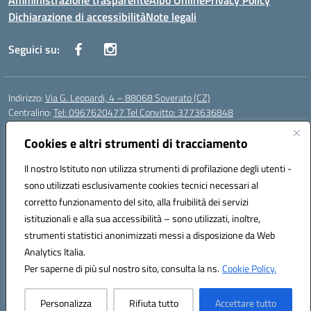
Amministrazione trasparente
Albo Online
Privacy Policy
Dichiarazione di accessibilità
Note legali
Seguici su:
Indirizzo:
Via G. Leopardi, 4 – 88068 Soverato (CZ)
Centralino:
Tel: 0967620477 Tel Convitto: 3773636848
Email:
czrh04000q@istruzione.it
Posta elettronica certificata (PEC):
Cookies e altri strumenti di tracciamento
czrh04000q@pec.istruzione.it
Codice fiscale: 84000690796
Il nostro Istituto non utilizza strumenti di profilazione degli utenti -
Codice meccanografico:
CZRH04000Q
sono utilizzati esclusivamente cookies tecnici necessari al
Codice Indice delle Pubbliche Amministrazioni (IPA): istsc_czrh04000q
corretto funzionamento del sito, alla fruibilità dei servizi
Codice unico di fatturazione (CUF): UF9M13
istituzionali e alla sua accessibilità – sono utilizzati, inoltre,
strumenti statistici anonimizzati messi a disposizione da Web
Analytics Italia.
Hosting & Powered by 3D Solution S.r.l.
Per saperne di più sul nostro sito, consulta la ns.
Cookie Policy.
Concept & Design by Designers Italia
Personalizza
Rifiuta tutto
Accettare tutto