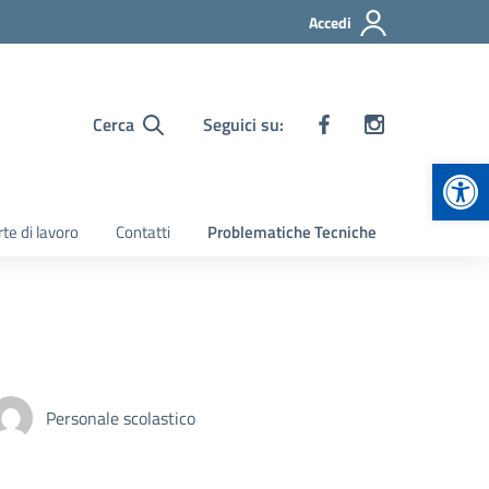
Accedi
Cerca
Seguici su:
Apr
te di lavoro
Contatti
Problematiche Tecniche
Personale scolastico