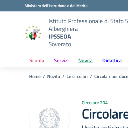
Vai ai contenuti
Vai al menu di navigazione
Vai al footer
Ministero dell'Istruzione e del Merito
Istituto Professionale di Stato 
Alberghiera
IPSSEOA
Soverato
Scuola
Servizi
Novità
Didattica
Home
Novità
Le circolari
Circolari per doc
Circolare 204
Circolar
Uscita anticipat