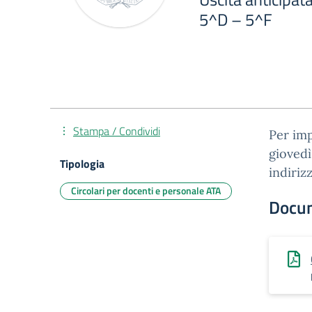
5^D – 5^F
Stampa / Condividi
Per imp
giovedì
Tipologia
indiriz
Circolari per docenti e personale ATA
Docu