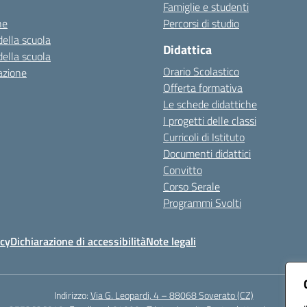
Famiglie e studenti
ne
Percorsi di studio
della scuola
Didattica
della scuola
Orario Scolastico
azione
Offerta formativa
Le schede didattiche
I progetti delle classi
Curricoli di Istituto
Documenti didattici
Convitto
Corso Serale
Programmi Svolti
icy
Dichiarazione di accessibilità
Note legali
Indirizzo:
Via G. Leopardi, 4 – 88068 Soverato (CZ)