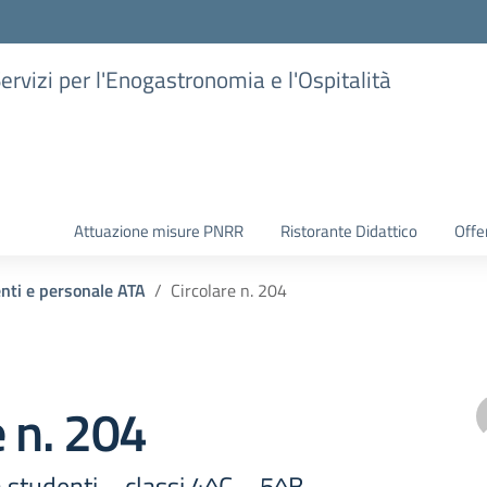
Servizi per l'Enogastronomia e l'Ospitalità
Attuazione misure PNRR
Ristorante Didattico
Offer
enti e personale ATA
Circolare n. 204
e n. 204
a studenti – classi 4^C – 5^B –