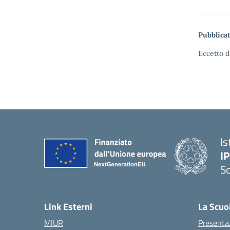
Pubblicat
Eccetto d
Is
I
S
— 
Link Esterni
La Scuo
MIUR
Presenta