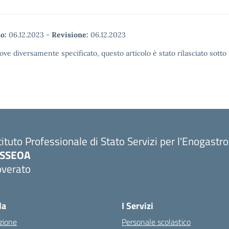
o:
06.12.2023
-
Revisione:
06.12.2023
ove diversamente specificato, questo articolo è stato rilasciato sott
tituto Professionale di Stato Servizi per l'Enogastr
PSSEOA
overato
Visita la pagina iniziale della scuola
la
I Servizi
zione
Personale scolastico