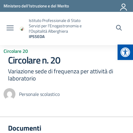
Vai ai contenuti
Vai al menu di navigazione
Vai al footer
Ministero dell'Istruzione e del Merito
Istituto Professionale di Stato
Servizi per l'Enogastronomia e
l'Ospitalità Alberghiera
IPSSEOA
Apr
Circolare 20
Circolare n. 20
Variazione sede di frequenza per attività di
laboratorio
Personale scolastico
Documenti