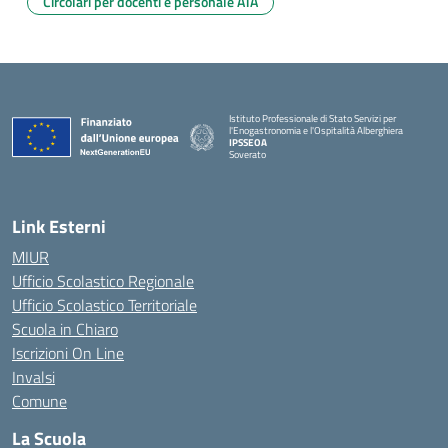
Circolari per docenti e personale ATA
Istituto Professionale di Stato Servizi per
l'Enogastronomia e l'Ospitalità Alberghiera
IPSSEOA
Soverato
— Visita la pagina iniziale della scuola
Link Esterni
MIUR
Ufficio Scolastico Regionale
Ufficio Scolastico Territoriale
Scuola in Chiaro
Iscrizioni On Line
Invalsi
Comune
La Scuola