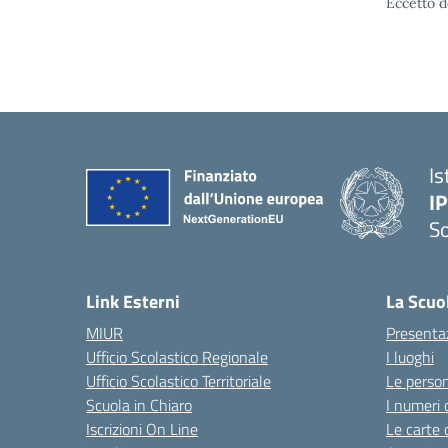
Eccetto d
Is
I
S
— 
Link Esterni
La Scuo
MIUR
Presenta
Ufficio Scolastico Regionale
I luoghi
Ufficio Scolastico Territoriale
Le perso
Scuola in Chiaro
I numeri 
Iscrizioni On Line
Le carte 