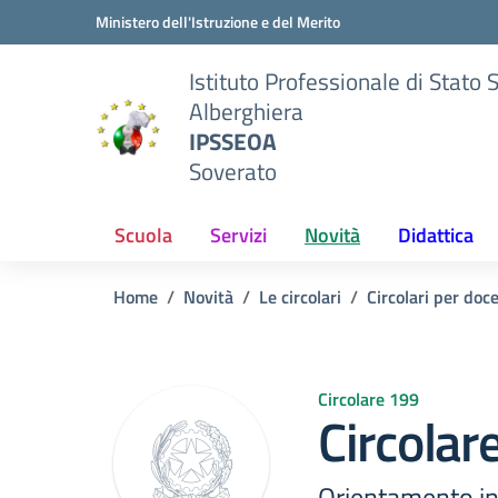
Vai ai contenuti
Vai al menu di navigazione
Vai al footer
Ministero dell'Istruzione e del Merito
Istituto Professionale di Stato 
Alberghiera
IPSSEOA
Soverato
Scuola
Servizi
Novità
Didattica
Home
Novità
Le circolari
Circolari per doc
Circolare 199
Circolar
Orientamento in 