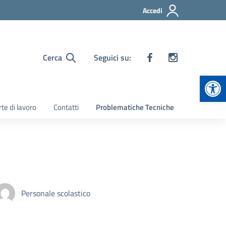
Accedi
Cerca
Seguici su:
Apr
te di lavoro
Contatti
Problematiche Tecniche
Personale scolastico