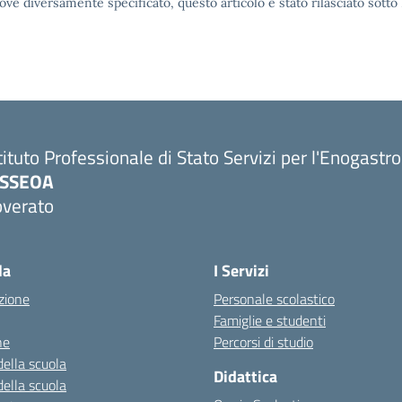
ove diversamente specificato, questo articolo è stato rilasciato sott
tituto Professionale di Stato Servizi per l'Enogastr
PSSEOA
overato
Visita la pagina iniziale della scuola
la
I Servizi
zione
Personale scolastico
Famiglie e studenti
ne
Percorsi di studio
della scuola
Didattica
della scuola