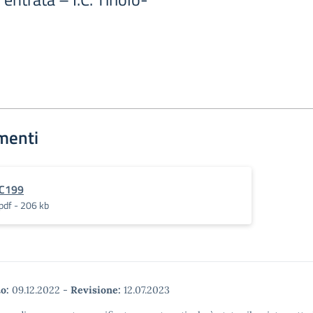
menti
C199
pdf - 206 kb
o:
09.12.2022
-
Revisione:
12.07.2023