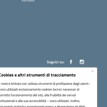
Seguici su:
Cookies e altri strumenti di tracciamento
Il nostro Istituto non utilizza strumenti di profilazione degli utenti -
ata (PEC):
czrh04000q@pec.istruzione.it
sono utilizzati esclusivamente cookies tecnici necessari al
corretto funzionamento del sito, alla fruibilità dei servizi
istituzionali e alla sua accessibilità – sono utilizzati, inoltre,
strumenti statistici anonimizzati messi a disposizione da Web