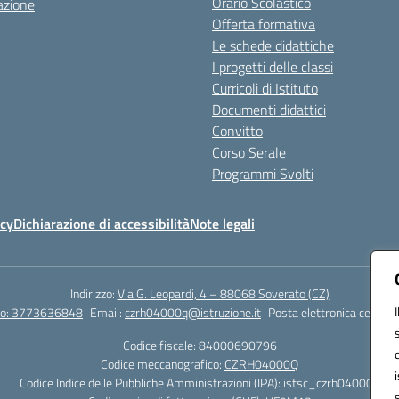
Orario Scolastico
azione
Offerta formativa
Le schede didattiche
I progetti delle classi
Curricoli di Istituto
Documenti didattici
Convitto
Corso Serale
Programmi Svolti
icy
Dichiarazione di accessibilità
Note legali
Indirizzo:
Via G. Leopardi, 4 – 88068 Soverato (CZ)
tto: 3773636848
Email:
czrh04000q@istruzione.it
Posta elettronica certific
Codice fiscale: 84000690796
Codice meccanografico:
CZRH04000Q
Codice Indice delle Pubbliche Amministrazioni (IPA): istsc_czrh04000q