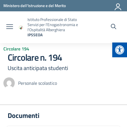
Vai ai contenuti
Vai al menu di navigazione
Vai al footer
Ministero dell'Istruzione e del Merito
Istituto Professionale di Stato
Servizi per l'Enogastronomia e
l'Ospitalità Alberghiera
IPSSEOA
Apr
Circolare 194
Circolare n. 194
Uscita anticipata studenti
Personale scolastico
Documenti