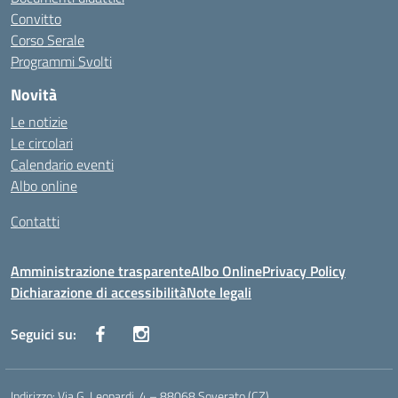
Convitto
Corso Serale
Programmi Svolti
Novità
Le notizie
Le circolari
Calendario eventi
Albo online
Contatti
Amministrazione trasparente
Albo Online
Privacy Policy
Dichiarazione di accessibilità
Note legali
Seguici su:
Indirizzo:
Via G. Leopardi, 4 – 88068 Soverato (CZ)