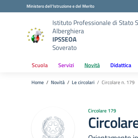
Vai ai contenuti
Vai al menu di navigazione
Vai al footer
Ministero dell'Istruzione e del Merito
Istituto Professionale di Stato 
Alberghiera
IPSSEOA
Soverato
Scuola
Servizi
Novità
Didattica
Home
Novità
Le circolari
Circolare n. 179
Circolare 179
Circolar
Orientamento in e