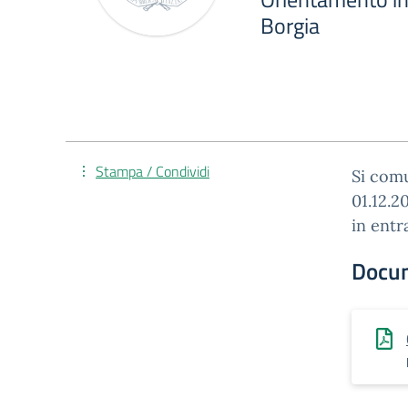
Borgia
Stampa / Condividi
Si comu
01.12.2
in entr
Docu