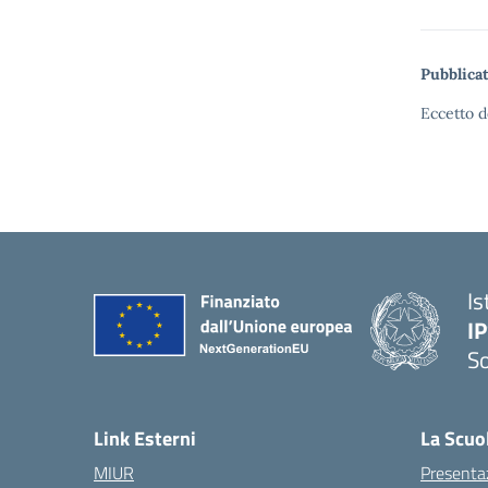
Pubblicat
Eccetto d
Is
I
S
— 
Link Esterni
La Scuo
MIUR
Presenta