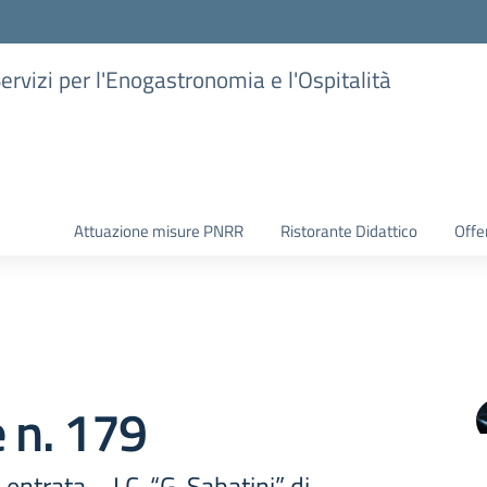
Servizi per l'Enogastronomia e l'Ospitalità
Attuazione misure PNRR
Ristorante Didattico
Offer
e n. 179
ntrata – I.C. “G. Sabatini” di