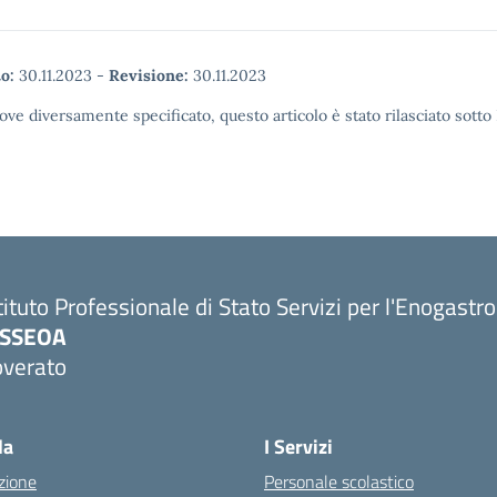
o:
30.11.2023
-
Revisione:
30.11.2023
ove diversamente specificato, questo articolo è stato rilasciato sott
tituto Professionale di Stato Servizi per l'Enogastr
PSSEOA
overato
Visita la pagina iniziale della scuola
la
I Servizi
zione
Personale scolastico