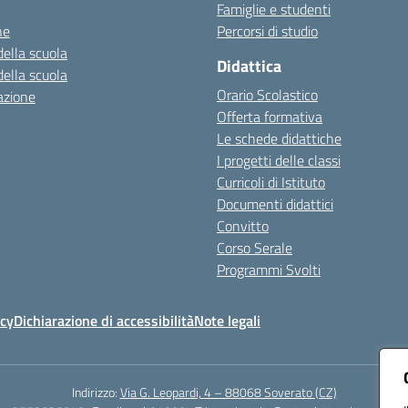
Famiglie e studenti
ne
Percorsi di studio
della scuola
Didattica
della scuola
Orario Scolastico
azione
Offerta formativa
Le schede didattiche
I progetti delle classi
Curricoli di Istituto
Documenti didattici
Convitto
Corso Serale
Programmi Svolti
icy
Dichiarazione di accessibilità
Note legali
Indirizzo:
Via G. Leopardi, 4 – 88068 Soverato (CZ)