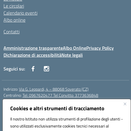
Le circolari
Calendario eventi
Albo online
Contatti
Amministrazione trasparente
Albo Online
Privacy Policy
Dichiarazione di accessibilità
Note legali
Seguici su:
Indirizzo:
Via G. Leopardi, 4 – 88068 Soverato (CZ)
Centralino:
Tel: 0967620477 Tel Convitto: 3773636848
Email:
czrh04000q@istruzione.it
Posta elettronica certificata (PEC):
Cookies e altri strumenti di tracciamento
czrh04000q@pec.istruzione.it
Codice fiscale: 84000690796
Il nostro Istituto non utilizza strumenti di profilazione degli utenti -
Codice meccanografico:
CZRH04000Q
sono utilizzati esclusivamente cookies tecnici necessari al
Codice Indice delle Pubbliche Amministrazioni (IPA): istsc_czrh04000q