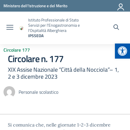
Vai ai contenuti
Vai al menu di navigazione
Vai al footer
Ministero dell'Istruzione e del Merito
Istituto Professionale di Stato
Servizi per l'Enogastronomia e
l'Ospitalità Alberghiera
IPSSEOA
Apr
Circolare 177
Circolare n. 177
XIX Assise Nazionale “Città della Nocciola”– 1,
2 e 3 dicembre 2023
Personale scolastico
Si comunica che, nelle giornate 1-2-3 dicembre