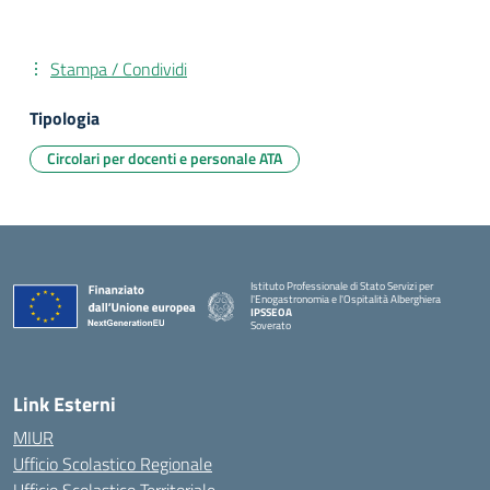
Stampa / Condividi
Tipologia
Circolari per docenti e personale ATA
Istituto Professionale di Stato Servizi per
l'Enogastronomia e l'Ospitalità Alberghiera
IPSSEOA
Soverato
— Visita la pagina iniziale della scuola
Link Esterni
MIUR
Ufficio Scolastico Regionale