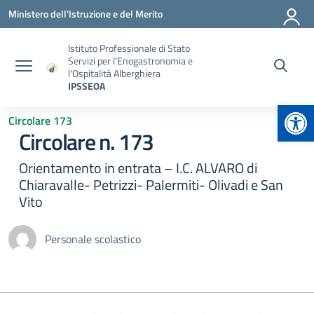
Vai ai contenuti
Vai al menu di navigazione
Vai al footer
Ministero dell'Istruzione e del Merito
Istituto Professionale di Stato
Servizi per l'Enogastronomia e
l'Ospitalità Alberghiera
IPSSEOA
Apr
Circolare 173
Circolare n. 173
Orientamento in entrata – I.C. ALVARO di
Chiaravalle- Petrizzi- Palermiti- Olivadi e San
Vito
Personale scolastico