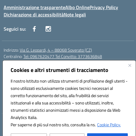
Amministrazione trasparente
Albo Online
Privacy Policy
Dichiarazione di accessibilità
Note legali
Seguici su:
Indirizzo:
Via G. Leopardi, 4 – 88068 Soverato (CZ)
Centralino:
Tel: 0967620477 Tel Convitto: 3773636848
Email:
czrh04000q@istruzione.it
Posta elettronica certificata (PEC):
Cookies e altri strumenti di tracciamento
czrh04000q@pec.istruzione.it
Codice fiscale: 84000690796
Il nostro Istituto non utilizza strumenti di profilazione degli utenti -
Codice meccanografico:
CZRH04000Q
sono utilizzati esclusivamente cookies tecnici necessari al
Codice Indice delle Pubbliche Amministrazioni (IPA): istsc_czrh04000q
corretto funzionamento del sito, alla fruibilità dei servizi
Codice unico di fatturazione (CUF): UF9M13
istituzionali e alla sua accessibilità – sono utilizzati, inoltre,
strumenti statistici anonimizzati messi a disposizione da Web
Analytics Italia.
Hosting & Powered by 3D Solution S.r.l.
Per saperne di più sul nostro sito, consulta la ns.
Cookie Policy.
Concept & Design by Designers Italia