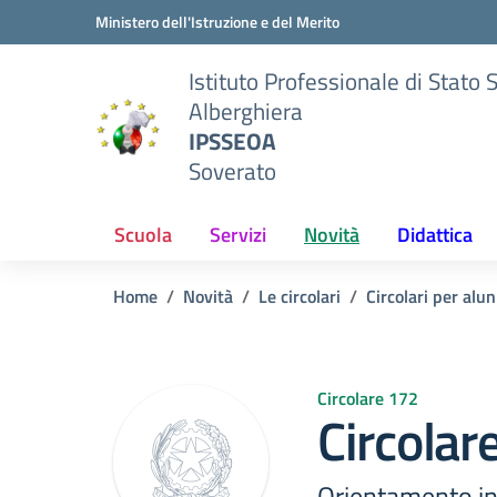
Vai ai contenuti
Vai al menu di navigazione
Vai al footer
Ministero dell'Istruzione e del Merito
Istituto Professionale di Stato 
Alberghiera
IPSSEOA
Soverato
Scuola
Servizi
Novità
Didattica
Home
Novità
Le circolari
Circolari per alun
Circolare 172
Circolar
Orientamento in