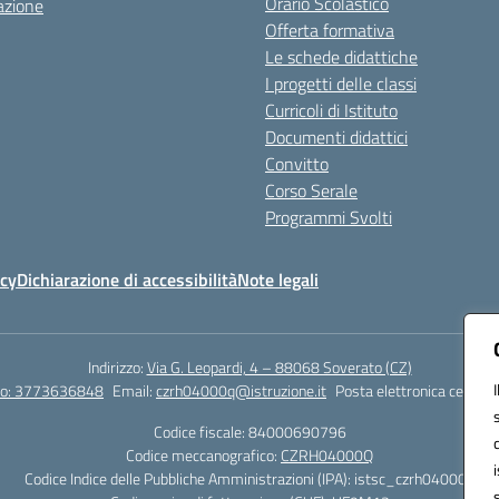
Orario Scolastico
azione
Offerta formativa
Le schede didattiche
I progetti delle classi
Curricoli di Istituto
Documenti didattici
Convitto
Corso Serale
Programmi Svolti
icy
Dichiarazione di accessibilità
Note legali
Indirizzo:
Via G. Leopardi, 4 – 88068 Soverato (CZ)
tto: 3773636848
Email:
czrh04000q@istruzione.it
Posta elettronica certific
Codice fiscale: 84000690796
Codice meccanografico:
CZRH04000Q
Codice Indice delle Pubbliche Amministrazioni (IPA): istsc_czrh04000q