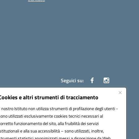
Seguici su:
Cookies e altri strumenti di tracciamento
Il nostro Istituto non utilizza strumenti di profilazione degli utenti -
ata (PEC):
czrh04000q@pec.istruzione.it
sono utilizzati esclusivamente cookies tecnici necessari al
corretto funzionamento del sito, alla fruibilità dei servizi
istituzionali e alla sua accessibilità – sono utilizzati, inoltre,
strumenti statistici anonimizzati messi a disposizione da Web