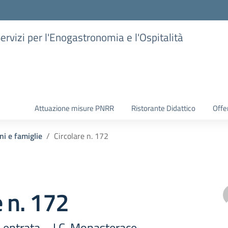
Servizi per l'Enogastronomia e l'Ospitalità
Attuazione misure PNRR
Ristorante Didattico
Offer
ni e famiglie
Circolare n. 172
e n. 172
 entrata – I.C. Monasterace-