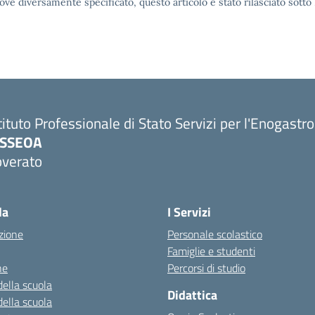
ove diversamente specificato, questo articolo è stato rilasciato sott
tituto Professionale di Stato Servizi per l'Enogastr
PSSEOA
overato
Visita la pagina iniziale della scuola
la
I Servizi
zione
Personale scolastico
Famiglie e studenti
ne
Percorsi di studio
della scuola
Didattica
della scuola