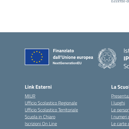
Eccetto d
Is
I
S
— 
Link Esterni
La Scuo
MIUR
Presenta
Ufficio Scolastico Regionale
I luoghi
Ufficio Scolastico Territoriale
Le perso
Scuola in Chiaro
I numeri 
Iscrizioni On Line
Le carte 