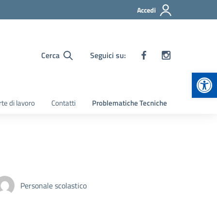
Accedi
Cerca
Seguici su:
Apr
te di lavoro
Contatti
Problematiche Tecniche
Personale scolastico