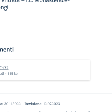
ongi
menti
C172
pdf - 115 kb
o:
30.11.2022
-
Revisione:
12.07.2023