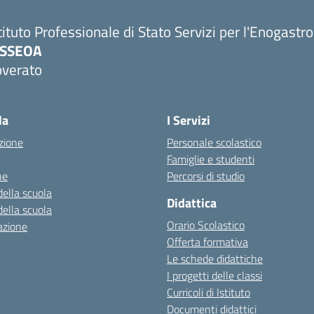
tituto Professionale di Stato Servizi per l'Enogastr
PSSEOA
overato
Visita la pagina iniziale della scuola
la
I Servizi
zione
Personale scolastico
Famiglie e studenti
ne
Percorsi di studio
della scuola
Didattica
della scuola
Orario Scolastico
azione
Offerta formativa
Le schede didattiche
I progetti delle classi
Curricoli di Istituto
Documenti didattici