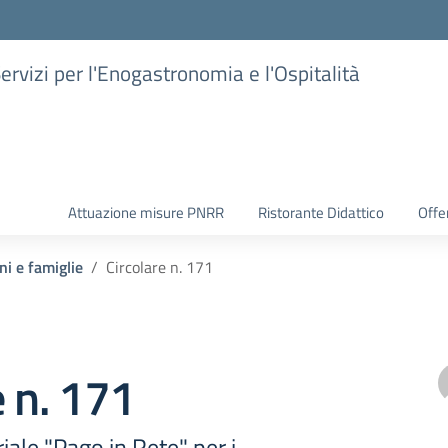
Servizi per l'Enogastronomia e l'Ospitalità
Attuazione misure PNRR
Ristorante Didattico
Offer
ni e famiglie
Circolare n. 171
e n. 171
iale "Pago in Rete" per i