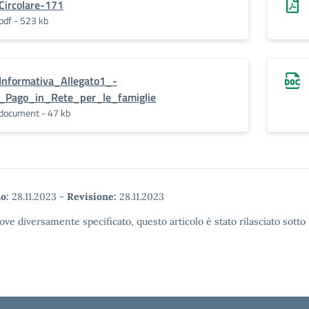
Circolare-171
pdf - 523 kb
Informativa_Allegato1_-
_Pago_in_Rete_per_le_famiglie
document - 47 kb
o:
28.11.2023
-
Revisione:
28.11.2023
ove diversamente specificato, questo articolo è stato rilasciato sott