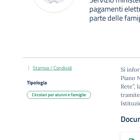
pagamenti elettro
parte delle famig
Stampa / Condividi
Si info
Piano N
Tipologia
Rete”, 
Circolari per alunni e famiglie
tramite
Istituz
Docu