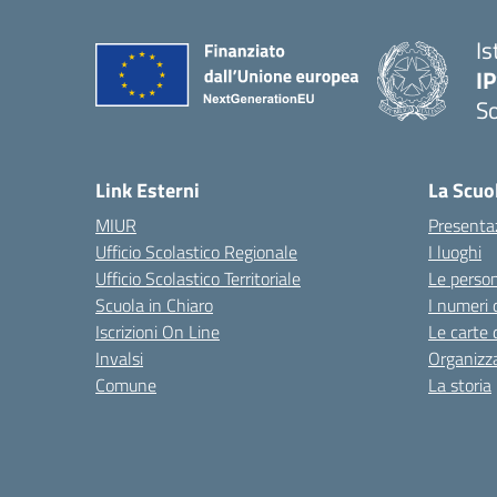
Is
I
S
— 
Link Esterni
La Scuo
MIUR
Presenta
Ufficio Scolastico Regionale
I luoghi
Ufficio Scolastico Territoriale
Le perso
Scuola in Chiaro
I numeri 
Iscrizioni On Line
Le carte 
Invalsi
Organizz
Comune
La storia