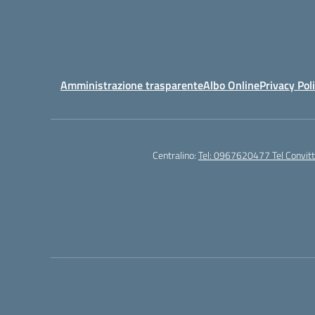
Amministrazione trasparente
Albo Online
Privacy Pol
Centralino:
Tel: 0967620477 Tel Convi