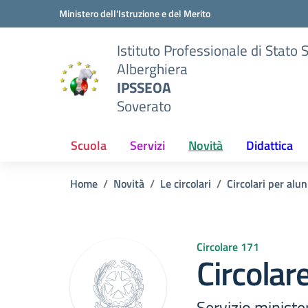
Vai ai contenuti
Vai al menu di navigazione
Vai al footer
Ministero dell'Istruzione e del Merito
Istituto Professionale di Stato 
Alberghiera
IPSSEOA
Soverato
Scuola
Servizi
Novità
Didattica
Home
Novità
Le circolari
Circolari per alun
Circolare 171
Circolar
Servizio minister