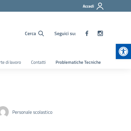
Accedi
Cerca
Seguici su:
Apr
te di lavoro
Contatti
Problematiche Tecniche
Personale scolastico