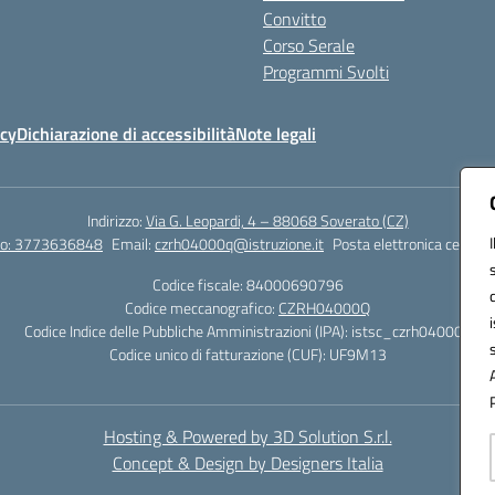
Convitto
Corso Serale
Programmi Svolti
icy
Dichiarazione di accessibilità
Note legali
Indirizzo:
Via G. Leopardi, 4 – 88068 Soverato (CZ)
tto: 3773636848
Email:
czrh04000q@istruzione.it
Posta elettronica certific
Codice fiscale: 84000690796
Codice meccanografico:
CZRH04000Q
Codice Indice delle Pubbliche Amministrazioni (IPA): istsc_czrh04000q
Codice unico di fatturazione (CUF): UF9M13
Hosting & Powered by 3D Solution S.r.l.
Concept & Design by Designers Italia