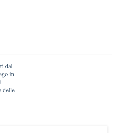
ti dal
ago in
i
e delle