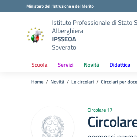
Vai ai contenuti
Vai al menu di navigazione
Vai al footer
Ministero dell'Istruzione e del Merito
Istituto Professionale di Stato 
Alberghiera
IPSSEOA
Soverato
Scuola
Servizi
Novità
Didattica
Home
Novità
Le circolari
Circolari per doc
Circolare 17
Circolar
permessi perman