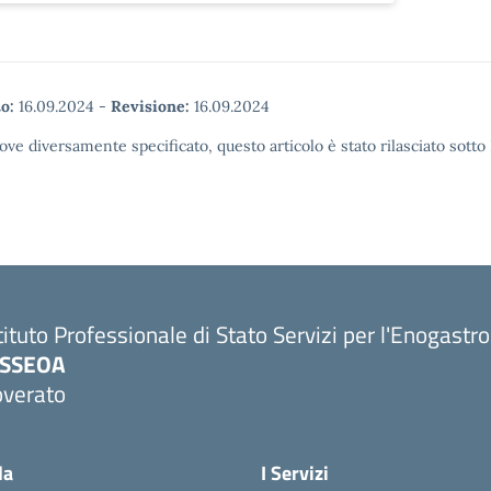
o:
16.09.2024
-
Revisione:
16.09.2024
ove diversamente specificato, questo articolo è stato rilasciato sott
tituto Professionale di Stato Servizi per l'Enogastr
PSSEOA
overato
Visita la pagina iniziale della scuola
la
I Servizi