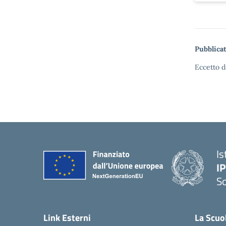
Pubblicat
Eccetto d
Is
I
S
— 
Link Esterni
La Scuo