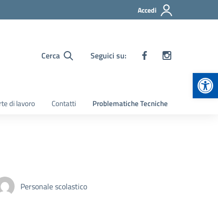
Accedi
Cerca
Seguici su:
Apr
te di lavoro
Contatti
Problematiche Tecniche
Personale scolastico