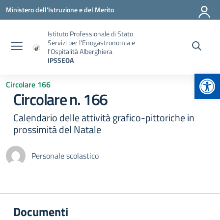
Vai ai contenuti
Vai al menu di navigazione
Vai al footer
Ministero dell'Istruzione e del Merito
Istituto Professionale di Stato
Servizi per l'Enogastronomia e
l'Ospitalità Alberghiera
IPSSEOA
Apr
Circolare 166
Circolare n. 166
Calendario delle attività grafico-pittoriche in
prossimità del Natale
Personale scolastico
Documenti