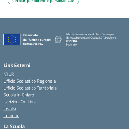
Circolari per docenti e personale ATA
Istituto Professionale di Stato Servizi per
l'Enogastronomia e l'Ospitalità Alberghiera
IPSSEOA
Soverato
— Visita la pagina iniziale della scuola
Link Esterni
MIUR
Ufficio Scolastico Regionale
Ufficio Scolastico Territoriale
Scuola in Chiaro
Iscrizioni On Line
Invalsi
Comune
La Scuola