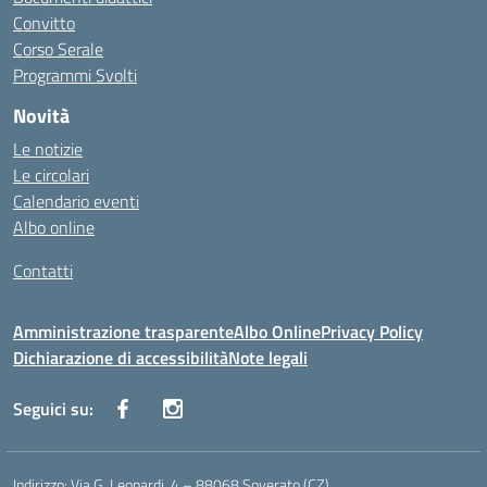
Convitto
Corso Serale
Programmi Svolti
Novità
Le notizie
Le circolari
Calendario eventi
Albo online
Contatti
Amministrazione trasparente
Albo Online
Privacy Policy
Dichiarazione di accessibilità
Note legali
Seguici su:
Indirizzo:
Via G. Leopardi, 4 – 88068 Soverato (CZ)