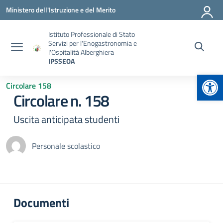
Vai ai contenuti
Vai al menu di navigazione
Vai al footer
Ministero dell'Istruzione e del Merito
Istituto Professionale di Stato
Servizi per l'Enogastronomia e
l'Ospitalità Alberghiera
IPSSEOA
Apr
Circolare 158
Circolare n. 158
Uscita anticipata studenti
Personale scolastico
Documenti