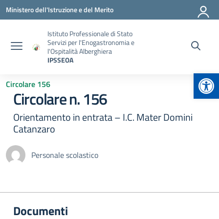
Vai ai contenuti
Vai al menu di navigazione
Vai al footer
Ministero dell'Istruzione e del Merito
Istituto Professionale di Stato
Servizi per l'Enogastronomia e
l'Ospitalità Alberghiera
IPSSEOA
Apr
Circolare 156
Circolare n. 156
Orientamento in entrata – I.C. Mater Domini
Catanzaro
Personale scolastico
Documenti