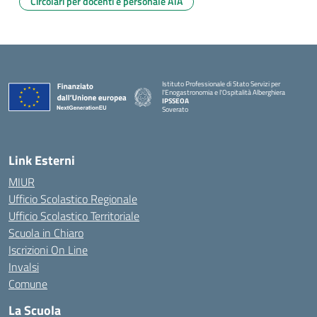
Circolari per docenti e personale ATA
Istituto Professionale di Stato Servizi per
l'Enogastronomia e l'Ospitalità Alberghiera
IPSSEOA
Soverato
— Visita la pagina iniziale della scuola
Link Esterni
MIUR
Ufficio Scolastico Regionale
Ufficio Scolastico Territoriale
Scuola in Chiaro
Iscrizioni On Line
Invalsi
Comune
La Scuola