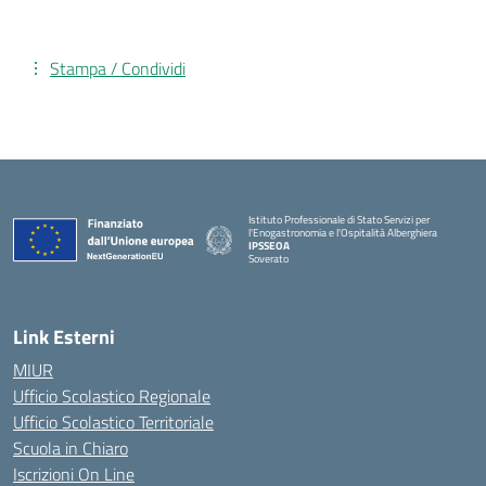
Stampa / Condividi
Istituto Professionale di Stato Servizi per
l'Enogastronomia e l'Ospitalità Alberghiera
IPSSEOA
Soverato
— Visita la pagina iniziale della scuola
Link Esterni
MIUR
Ufficio Scolastico Regionale
Ufficio Scolastico Territoriale
Scuola in Chiaro
Iscrizioni On Line