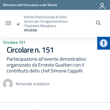
Vai ai contenuti
Vai al menu di navigazione
Vai al footer
Ministero dell'Istruzione e del Merito
Istituto Professionale di Stato
Servizi per l'Enogastronomia e
l'Ospitalità Alberghiera
IPSSEOA
Apr
Circolare 151
Circolare n. 151
Partecipazione all’evento dimostrativo
organizzato da Ernesto Gualtieri con il
contributo dello chef Simone Cappilli
Personale scolastico