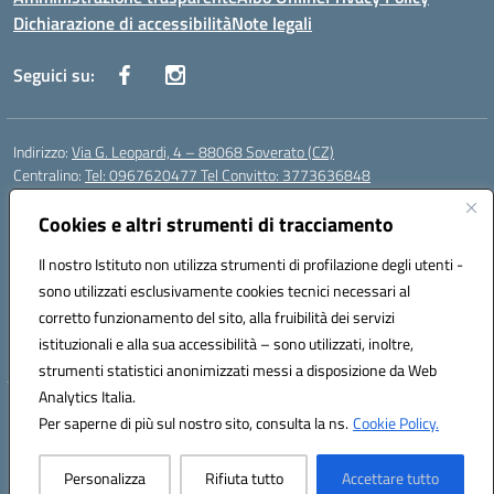
Dichiarazione di accessibilità
Note legali
Seguici su:
Indirizzo:
Via G. Leopardi, 4 – 88068 Soverato (CZ)
Centralino:
Tel: 0967620477 Tel Convitto: 3773636848
Email:
czrh04000q@istruzione.it
Posta elettronica certificata (PEC):
Cookies e altri strumenti di tracciamento
czrh04000q@pec.istruzione.it
Codice fiscale: 84000690796
Il nostro Istituto non utilizza strumenti di profilazione degli utenti -
Codice meccanografico:
CZRH04000Q
sono utilizzati esclusivamente cookies tecnici necessari al
Codice Indice delle Pubbliche Amministrazioni (IPA): istsc_czrh04000q
corretto funzionamento del sito, alla fruibilità dei servizi
Codice unico di fatturazione (CUF): UF9M13
istituzionali e alla sua accessibilità – sono utilizzati, inoltre,
strumenti statistici anonimizzati messi a disposizione da Web
Analytics Italia.
Hosting & Powered by 3D Solution S.r.l.
Per saperne di più sul nostro sito, consulta la ns.
Cookie Policy.
Concept & Design by Designers Italia
Personalizza
Rifiuta tutto
Accettare tutto