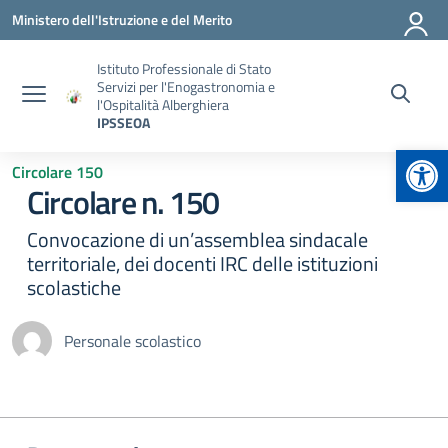
Vai ai contenuti
Vai al menu di navigazione
Vai al footer
Ministero dell'Istruzione e del Merito
Istituto Professionale di Stato
Servizi per l'Enogastronomia e
l'Ospitalità Alberghiera
IPSSEOA
Apr
Circolare 150
Circolare n. 150
Convocazione di un’assemblea sindacale
territoriale, dei docenti IRC delle istituzioni
scolastiche
Personale scolastico