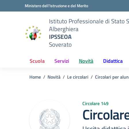
Vai ai contenuti
Vai al menu di navigazione
Vai al footer
Ministero dell'Istruzione e del Merito
Istituto Professionale di Stato 
Alberghiera
IPSSEOA
Soverato
Scuola
Servizi
Novità
Didattica
Home
Novità
Le circolari
Circolari per alun
Circolare 149
Circolar
Uscita didattica