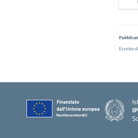
Pubblicat
Eccetto d
Is
I
S
— 