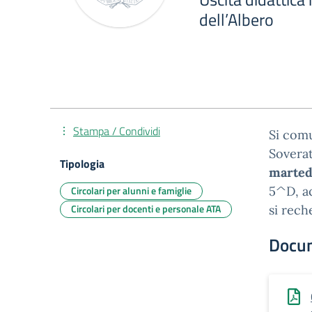
dell’Albero
Stampa / Condividi
Si comu
Soverat
Tipologia
marted
Circolari per alunni e famiglie
5^D, ac
Circolari per docenti e personale ATA
si rech
Docu