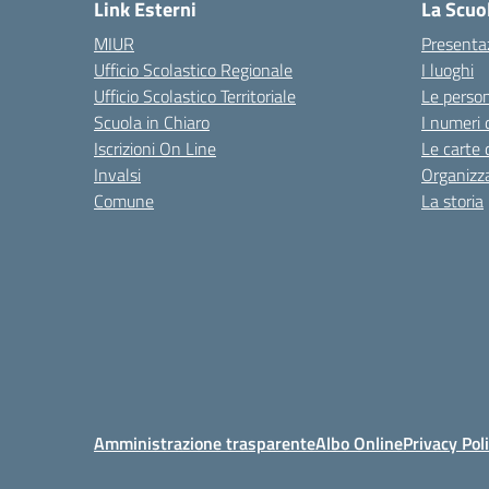
Link Esterni
La Scuo
MIUR
Presenta
Ufficio Scolastico Regionale
I luoghi
Ufficio Scolastico Territoriale
Le perso
Scuola in Chiaro
I numeri 
Iscrizioni On Line
Le carte 
Invalsi
Organizz
Comune
La storia
Amministrazione trasparente
Albo Online
Privacy Pol