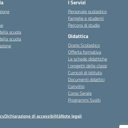
la
I Servizi
zione
Personale scolastico
Famiglie e studenti
ne
Percorsi di studio
della scuola
Didattica
della scuola
Orario Scolastico
azione
Offerta formativa
Le schede didattiche
I progetti delle classi
Curricoli di Istituto
Documenti didattici
Convitto
Corso Serale
Programmi Svolti
icy
Dichiarazione di accessibilità
Note legali