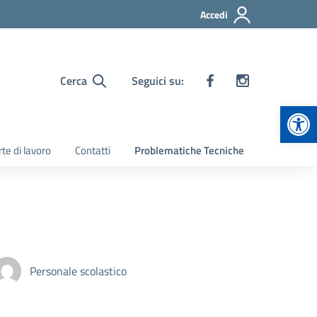
Accedi
Cerca
Seguici su:
Apr
te di lavoro
Contatti
Problematiche Tecniche
Personale scolastico