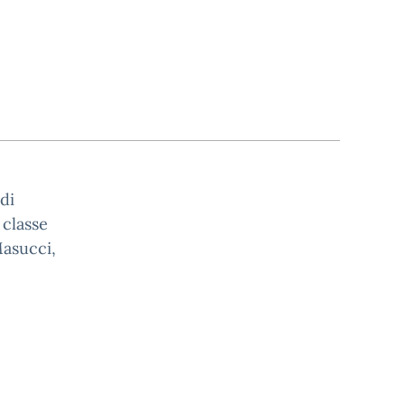
di
 classe
Masucci,