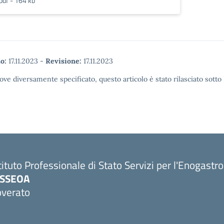
pdf - 164 kb
o:
17.11.2023
-
Revisione:
17.11.2023
ove diversamente specificato, questo articolo è stato rilasciato sott
tituto Professionale di Stato Servizi per l'Enogastr
PSSEOA
overato
Visita la pagina iniziale della scuola