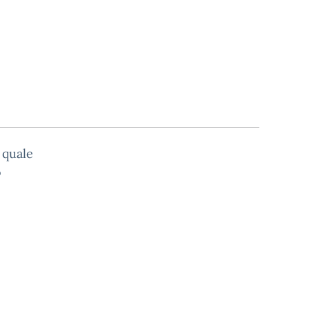
 quale
o