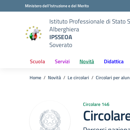
Vai ai contenuti
Vai al menu di navigazione
Vai al footer
Ministero dell'Istruzione e del Merito
Istituto Professionale di Stato 
Alberghiera
IPSSEOA
Soverato
Scuola
Servizi
Novità
Didattica
Home
Novità
Le circolari
Circolari per alun
Circolare 146
Circolar
Percorsi naziona