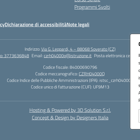
Programmi Svolti
icy
Dichiarazione di accessibilità
Note legali
Indirizzo:
Via G. Leopardi, 4 – 88068 Soverato (CZ)
tto: 3773636848
Email:
czrh04000q@istruzione.it
Posta elettronica certific
Codice fiscale: 84000690796
Codice meccanografico:
CZRH04000Q
Codice Indice delle Pubbliche Amministrazioni (IPA): istsc_czrh04000q
Codice unico di fatturazione (CUF): UF9M13
Hosting & Powered by 3D Solution S.r.l.
Concept & Design by Designers Italia