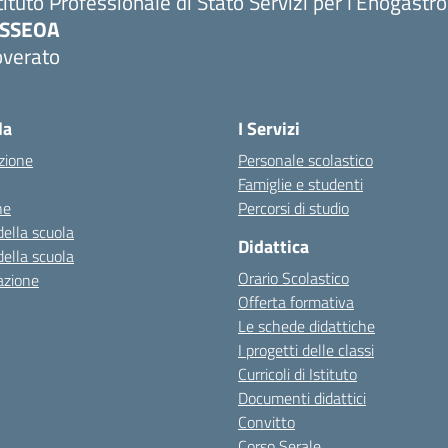
tituto Professionale di Stato Servizi per l'Enogastr
PSSEOA
overato
Visita la pagina iniziale della scuola
la
I Servizi
zione
Personale scolastico
Famiglie e studenti
ne
Percorsi di studio
della scuola
Didattica
della scuola
Orario Scolastico
azione
Offerta formativa
Le schede didattiche
I progetti delle classi
Curricoli di Istituto
Documenti didattici
Convitto
Corso Serale