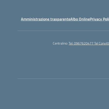
Amministrazione trasparente
Albo Online
Privacy Pol
Centralino:
Tel: 0967620477 Tel Convi