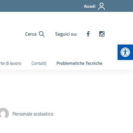
Accedi
Cerca
Seguici su:
Apr
te di lavoro
Contatti
Problematiche Tecniche
Personale scolastico