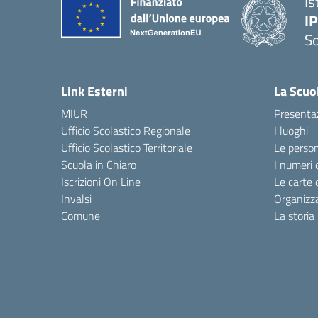
Is
I
S
— 
Link Esterni
La Scuo
MIUR
Presenta
Ufficio Scolastico Regionale
I luoghi
Ufficio Scolastico Territoriale
Le perso
Scuola in Chiaro
I numeri 
Iscrizioni On Line
Le carte 
Invalsi
Organizz
Comune
La storia