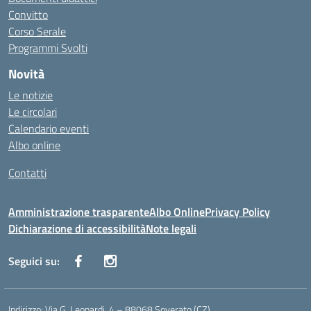
Convitto
Corso Serale
Programmi Svolti
Novità
Le notizie
Le circolari
Calendario eventi
Albo online
Contatti
Amministrazione trasparente
Albo Online
Privacy Policy
Dichiarazione di accessibilità
Note legali
Seguici su:
Indirizzo:
Via G. Leopardi, 4 – 88068 Soverato (CZ)