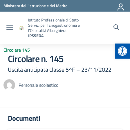
Vai ai contenuti
Vai al menu di navigazione
Vai al footer
Ministero dell'Istruzione e del Merito
Istituto Professionale di Stato
Servizi per l'Enogastronomia e
l'Ospitalità Alberghiera
IPSSEOA
Apr
Circolare 145
Circolare n. 145
Uscita anticipata classe 5^F – 23/11/2022
Personale scolastico
Documenti