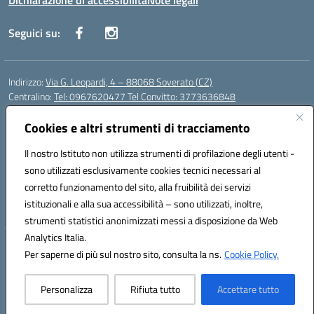
Dichiarazione di accessibilità
Note legali
Seguici su:
Indirizzo:
Via G. Leopardi, 4 – 88068 Soverato (CZ)
Centralino:
Tel: 0967620477 Tel Convitto: 3773636848
Email:
czrh04000q@istruzione.it
Posta elettronica certificata (PEC):
Cookies e altri strumenti di tracciamento
czrh04000q@pec.istruzione.it
Codice fiscale: 84000690796
Il nostro Istituto non utilizza strumenti di profilazione degli utenti -
Codice meccanografico:
CZRH04000Q
sono utilizzati esclusivamente cookies tecnici necessari al
Codice Indice delle Pubbliche Amministrazioni (IPA): istsc_czrh04000q
corretto funzionamento del sito, alla fruibilità dei servizi
Codice unico di fatturazione (CUF): UF9M13
istituzionali e alla sua accessibilità – sono utilizzati, inoltre,
strumenti statistici anonimizzati messi a disposizione da Web
Analytics Italia.
Hosting & Powered by 3D Solution S.r.l.
Per saperne di più sul nostro sito, consulta la ns.
Cookie Policy.
Concept & Design by Designers Italia
Personalizza
Rifiuta tutto
Accettare tutto