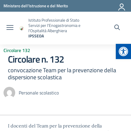
Vai ai contenuti
Vai al menu di navigazione
Vai al footer
Ministero dell'Istruzione e del Merito
Istituto Professionale di Stato
Servizi per l'Enogastronomia e
l'Ospitalità Alberghiera
IPSSEOA
Apr
Circolare 132
Circolare n. 132
convocazione Team per la prevenzione della
dispersione scolastica
Personale scolastico
I docenti del Team per la prevenzione della