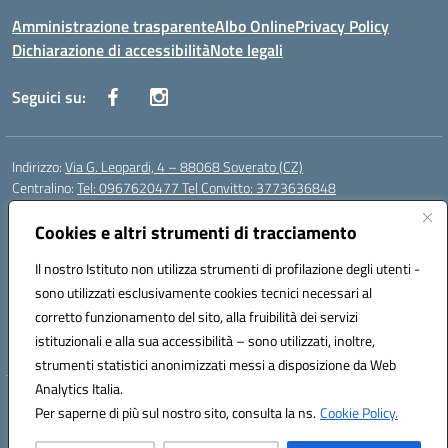
Amministrazione trasparente
Albo Online
Privacy Policy
Dichiarazione di accessibilità
Note legali
Seguici su:
Indirizzo:
Via G. Leopardi, 4 – 88068 Soverato (CZ)
Centralino:
Tel: 0967620477 Tel Convitto: 3773636848
Email:
czrh04000q@istruzione.it
Posta elettronica certificata (PEC):
Cookies e altri strumenti di tracciamento
czrh04000q@pec.istruzione.it
Codice fiscale: 84000690796
Il nostro Istituto non utilizza strumenti di profilazione degli utenti -
Codice meccanografico:
CZRH04000Q
sono utilizzati esclusivamente cookies tecnici necessari al
Codice Indice delle Pubbliche Amministrazioni (IPA): istsc_czrh04000q
corretto funzionamento del sito, alla fruibilità dei servizi
Codice unico di fatturazione (CUF): UF9M13
istituzionali e alla sua accessibilità – sono utilizzati, inoltre,
strumenti statistici anonimizzati messi a disposizione da Web
Analytics Italia.
Hosting & Powered by 3D Solution S.r.l.
Per saperne di più sul nostro sito, consulta la ns.
Cookie Policy.
Concept & Design by Designers Italia