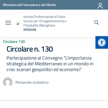
Vai ai contenuti
Vai al menu di navigazione
Vai al footer
Ministero dell'Istruzione e del Merito
Istituto Professionale di Stato
Servizi per l'Enogastronomia e
l'Ospitalità Alberghiera
IPSSEOA
Apr
Circolare 130
Circolare n. 130
Partecipazione al Convegno “L’importanza
strategica del Mediterraneo in un mondo in
crisi: scenari geopolitici ed economici”
Personale scolastico