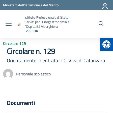
Vai ai contenuti
Vai al menu di navigazione
Vai al footer
Ministero dell'Istruzione e del Merito
Istituto Professionale di Stato
Servizi per l'Enogastronomia e
l'Ospitalità Alberghiera
IPSSEOA
Apr
Circolare 129
Circolare n. 129
Orientamento in entrata- I.C. Vivaldi Catanzaro
Personale scolastico
Documenti