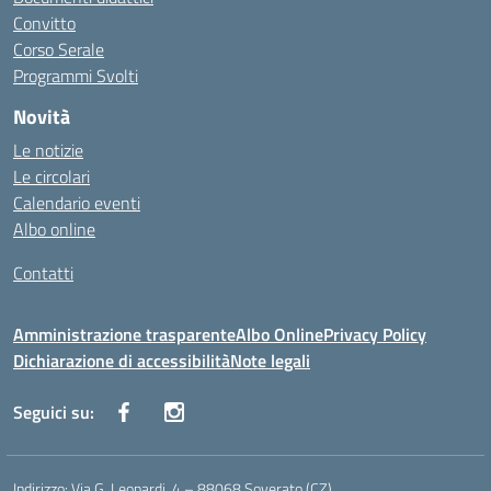
Convitto
Corso Serale
Programmi Svolti
Novità
Le notizie
Le circolari
Calendario eventi
Albo online
Contatti
Amministrazione trasparente
Albo Online
Privacy Policy
Dichiarazione di accessibilità
Note legali
Seguici su:
Indirizzo:
Via G. Leopardi, 4 – 88068 Soverato (CZ)