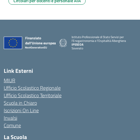
Circolari per docenti e personale ATA
Istituto Professionale di Stato Servizi per
l'Enogastronomia e l'Ospitalità Alberghiera
IPSSEOA
Soverato
— Visita la pagina iniziale della scuola
Link Esterni
MIUR
Ufficio Scolastico Regionale
Ufficio Scolastico Territoriale
Scuola in Chiaro
Iscrizioni On Line
Invalsi
Comune
La Scuola