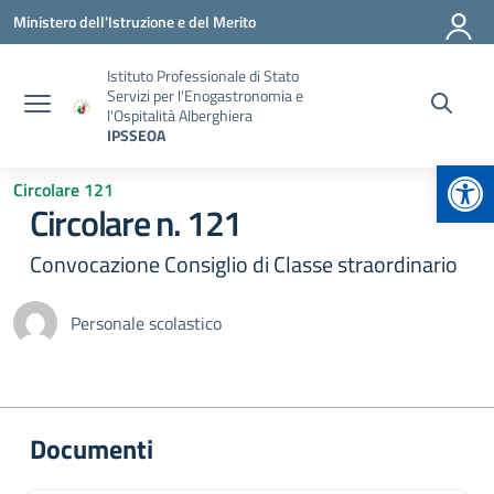
Vai ai contenuti
Vai al menu di navigazione
Vai al footer
Ministero dell'Istruzione e del Merito
Istituto Professionale di Stato
Servizi per l'Enogastronomia e
l'Ospitalità Alberghiera
IPSSEOA
Apr
Circolare 121
Circolare n. 121
Convocazione Consiglio di Classe straordinario
Personale scolastico
Documenti