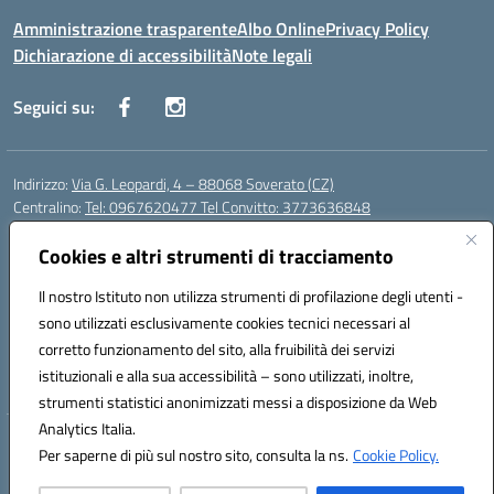
Amministrazione trasparente
Albo Online
Privacy Policy
Dichiarazione di accessibilità
Note legali
Seguici su:
Indirizzo:
Via G. Leopardi, 4 – 88068 Soverato (CZ)
Centralino:
Tel: 0967620477 Tel Convitto: 3773636848
Email:
czrh04000q@istruzione.it
Posta elettronica certificata (PEC):
Cookies e altri strumenti di tracciamento
czrh04000q@pec.istruzione.it
Codice fiscale: 84000690796
Il nostro Istituto non utilizza strumenti di profilazione degli utenti -
Codice meccanografico:
CZRH04000Q
sono utilizzati esclusivamente cookies tecnici necessari al
Codice Indice delle Pubbliche Amministrazioni (IPA): istsc_czrh04000q
corretto funzionamento del sito, alla fruibilità dei servizi
Codice unico di fatturazione (CUF): UF9M13
istituzionali e alla sua accessibilità – sono utilizzati, inoltre,
strumenti statistici anonimizzati messi a disposizione da Web
Analytics Italia.
Hosting & Powered by 3D Solution S.r.l.
Per saperne di più sul nostro sito, consulta la ns.
Cookie Policy.
Concept & Design by Designers Italia