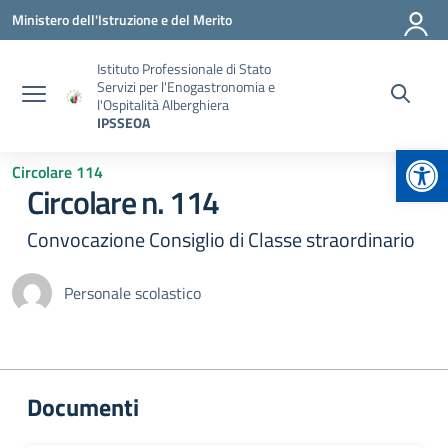
Vai ai contenuti
Vai al menu di navigazione
Vai al footer
Ministero dell'Istruzione e del Merito
Istituto Professionale di Stato
Servizi per l'Enogastronomia e
l'Ospitalità Alberghiera
IPSSEOA
Apr
Circolare 114
Circolare n. 114
Convocazione Consiglio di Classe straordinario
Personale scolastico
Documenti