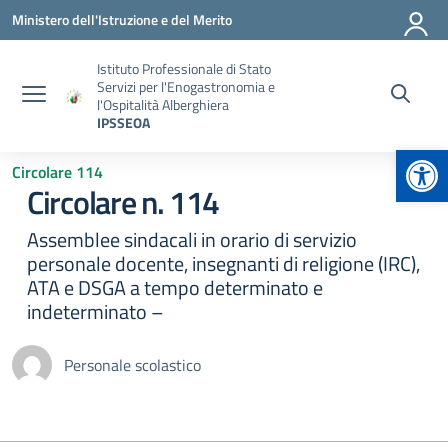
Vai ai contenuti
Vai al menu di navigazione
Vai al footer
Ministero dell'Istruzione e del Merito
Istituto Professionale di Stato
Servizi per l'Enogastronomia e
l'Ospitalità Alberghiera
IPSSEOA
Apr
Circolare 114
Circolare n. 114
Assemblee sindacali in orario di servizio
personale docente, insegnanti di religione (IRC),
ATA e DSGA a tempo determinato e
indeterminato –
Personale scolastico