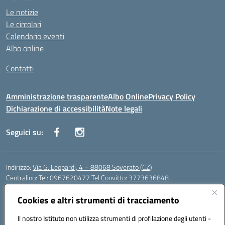
Le notizie
Le circolari
Calendario eventi
Albo online
Contatti
Amministrazione trasparente
Albo Online
Privacy Policy
Dichiarazione di accessibilità
Note legali
Seguici su:
Indirizzo:
Via G. Leopardi, 4 – 88068 Soverato (CZ)
Centralino:
Tel: 0967620477 Tel Convitto: 3773636848
Email:
czrh04000q@istruzione.it
Posta elettronica certificata (PEC):
Cookies e altri strumenti di tracciamento
czrh04000q@pec.istruzione.it
Codice fiscale: 84000690796
Il nostro Istituto non utilizza strumenti di profilazione degli utenti -