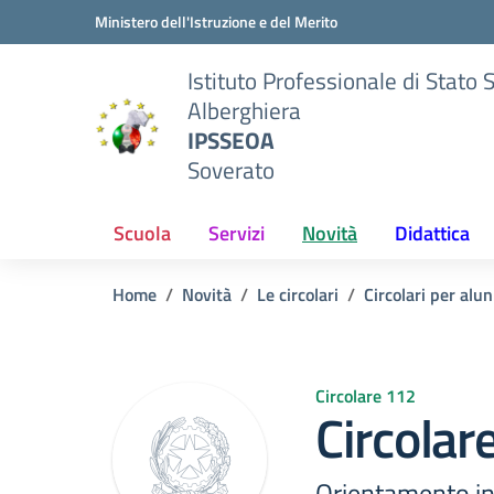
Vai ai contenuti
Vai al menu di navigazione
Vai al footer
Ministero dell'Istruzione e del Merito
Istituto Professionale di Stato 
Alberghiera
IPSSEOA
Soverato
Scuola
Servizi
Novità
Didattica
Home
Novità
Le circolari
Circolari per alun
Circolare 112
Circolar
Orientamento in 