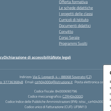
Offerta formativa
Le schede didattiche
I progetti delle classi
Curricoli di Istituto
Documenti didattici
Convitto
Corso Serale
Programmi Svolti
icy
Dichiarazione di accessibilità
Note legali
Indirizzo:
Via G. Leopardi, 4 – 88068 Soverato (CZ)
tto: 3773636848
Email:
czrh04000q@istruzione.it
Posta elettronica certific
Codice fiscale: 84000690796
Codice meccanografico:
CZRH04000Q
Codice Indice delle Pubbliche Amministrazioni (IPA): istsc_czrh04000q
Codice unico di fatturazione (CUF): UF9M13