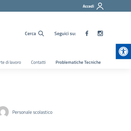
Accedi
Cerca
Seguici su:
Apr
te di lavoro
Contatti
Problematiche Tecniche
Personale scolastico