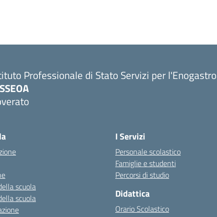
tituto Professionale di Stato Servizi per l'Enogastr
PSSEOA
overato
Visita la pagina iniziale della scuola
la
I Servizi
zione
Personale scolastico
Famiglie e studenti
ne
Percorsi di studio
della scuola
Didattica
della scuola
Orario Scolastico
azione