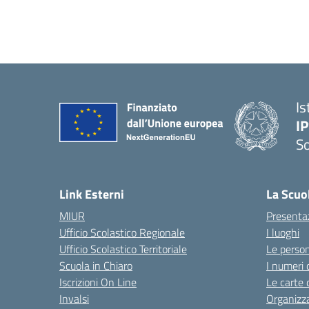
Is
I
S
— 
Link Esterni
La Scuo
MIUR
Presenta
Ufficio Scolastico Regionale
I luoghi
Ufficio Scolastico Territoriale
Le perso
Scuola in Chiaro
I numeri 
Iscrizioni On Line
Le carte 
Invalsi
Organizz