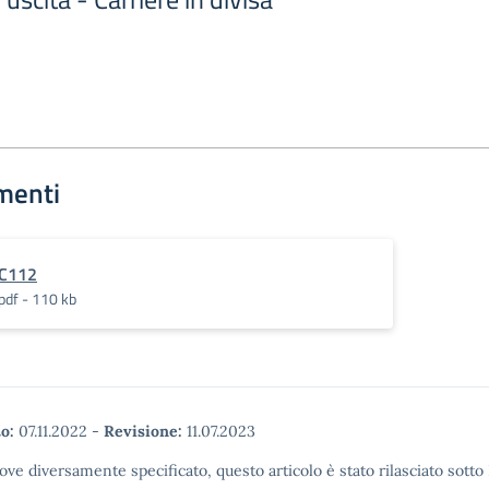
menti
C112
pdf - 110 kb
o:
07.11.2022
-
Revisione:
11.07.2023
ove diversamente specificato, questo articolo è stato rilasciato sott