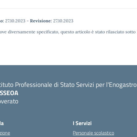
o:
27.10.2023
-
Revisione:
27.10.2023
ove diversamente specificato, questo articolo è stato rilasciato sott
tituto Professionale di Stato Servizi per l'Enogastr
PSSEOA
overato
Visita la pagina iniziale della scuola
la
I Servizi
zione
Personale scolastico