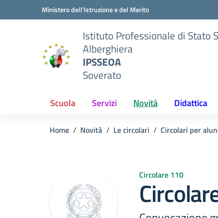
Vai ai contenuti
Vai al menu di navigazione
Vai al footer
Ministero dell'Istruzione e del Merito
Istituto Professionale di Stato 
Alberghiera
IPSSEOA
Soverato
Scuola
Servizi
Novità
Didattica
Home
Novità
Le circolari
Circolari per alun
Circolare 110
Circolar
Convocazione gr