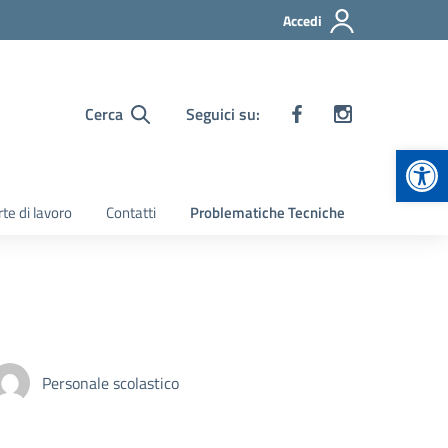
Accedi
Cerca
Seguici su:
Apr
te di lavoro
Contatti
Problematiche Tecniche
Personale scolastico