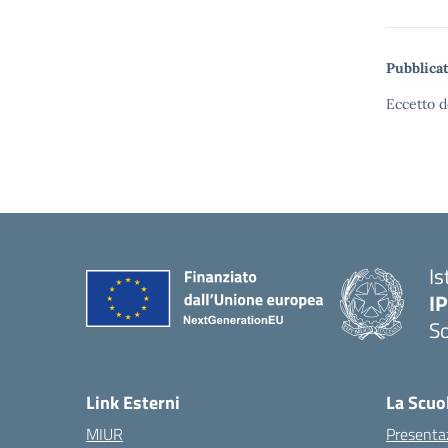
Pubblicat
Eccetto d
Is
I
S
— 
Link Esterni
La Scuo
MIUR
Presenta