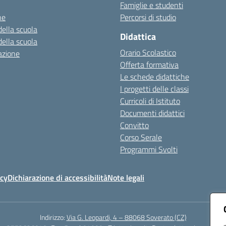
Famiglie e studenti
ne
Percorsi di studio
della scuola
Didattica
della scuola
Orario Scolastico
azione
Offerta formativa
Le schede didattiche
I progetti delle classi
Curricoli di Istituto
Documenti didattici
Convitto
Corso Serale
Programmi Svolti
icy
Dichiarazione di accessibilità
Note legali
Indirizzo:
Via G. Leopardi, 4 – 88068 Soverato (CZ)