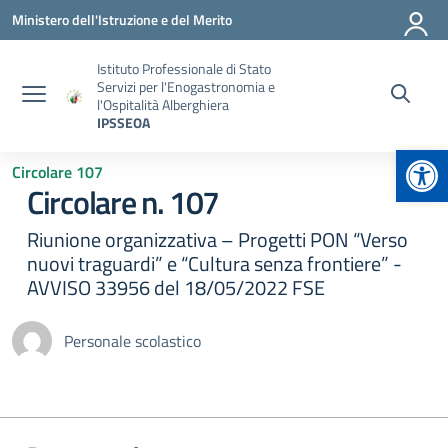
Vai ai contenuti
Vai al menu di navigazione
Vai al footer
Ministero dell'Istruzione e del Merito
Istituto Professionale di Stato
Servizi per l'Enogastronomia e
l'Ospitalità Alberghiera
IPSSEOA
Apr
Circolare 107
Circolare n. 107
Riunione organizzativa – Progetti PON “Verso
nuovi traguardi” e “Cultura senza frontiere” -
AVVISO 33956 del 18/05/2022 FSE
Personale scolastico