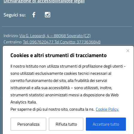
Dichiarazione di accessibilità
Note legali
Seguici su:
Indirizzo:
Via G. Leopardi, 4 – 88068 Soverato (CZ)
Centralino:
Tel: 0967620477 Tel Convitto: 3773636848
Email:
czrh04000q@istruzione.it
Posta elettronica certificata (PEC):
Cookies e altri strumenti di tracciamento
czrh04000q@pec.istruzione.it
Codice fiscale: 84000690796
Il nostro Istituto non utilizza strumenti di profilazione degli utenti -
Codice meccanografico:
CZRH04000Q
sono utilizzati esclusivamente cookies tecnici necessari al
Codice Indice delle Pubbliche Amministrazioni (IPA): istsc_czrh04000q
corretto funzionamento del sito, alla fruibilità dei servizi
Codice unico di fatturazione (CUF): UF9M13
istituzionali e alla sua accessibilità – sono utilizzati, inoltre,
strumenti statistici anonimizzati messi a disposizione da Web
Analytics Italia.
Hosting & Powered by 3D Solution S.r.l.
Per saperne di più sul nostro sito, consulta la ns.
Cookie Policy.
Concept & Design by Designers Italia
Personalizza
Rifiuta tutto
Accettare tutto