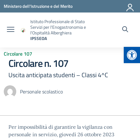
Vai ai contenuti
Vai al menu di navigazione
Vai al footer
Ministero dell'Istruzione e del Merito
Istituto Professionale di Stato
Servizi per l'Enogastronomia e
l'Ospitalità Alberghiera
IPSSEOA
Apr
Circolare 107
Circolare n. 107
Uscita anticipata studenti – Classi 4^C
Personale scolastico
Per impossibilità di garantire la vigilanza con
personale in servizio, giovedì 26 ottobre 2023