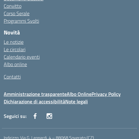
Convitto
Corso Serale
Programmi Svolti
Novità
Le notizie
Le circolari
Calendario eventi
Albo online
Contatti
Amministrazione trasparente
Albo Online
Privacy Policy
Dichiarazione di accessibilità
Note legali
Seguici su:
Indirizzo:
Via G. Leopardi, 4 – 88068 Soverato (CZ)