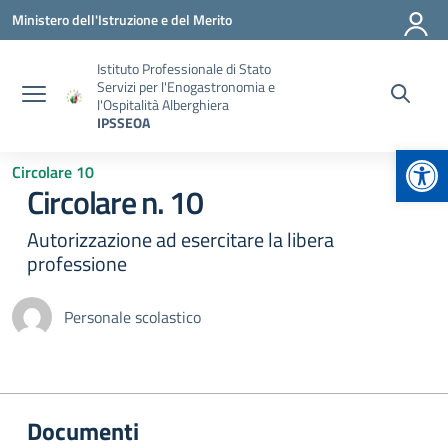
Vai ai contenuti
Vai al menu di navigazione
Vai al footer
Ministero dell'Istruzione e del Merito
Istituto Professionale di Stato
Servizi per l'Enogastronomia e
l'Ospitalità Alberghiera
IPSSEOA
Apr
Circolare 10
Circolare n. 10
Autorizzazione ad esercitare la libera
professione
Personale scolastico
Documenti