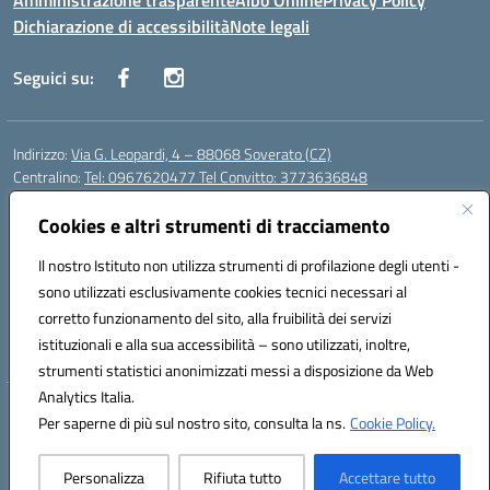
Amministrazione trasparente
Albo Online
Privacy Policy
Dichiarazione di accessibilità
Note legali
Seguici su:
Indirizzo:
Via G. Leopardi, 4 – 88068 Soverato (CZ)
Centralino:
Tel: 0967620477 Tel Convitto: 3773636848
Email:
czrh04000q@istruzione.it
Posta elettronica certificata (PEC):
Cookies e altri strumenti di tracciamento
czrh04000q@pec.istruzione.it
Codice fiscale: 84000690796
Il nostro Istituto non utilizza strumenti di profilazione degli utenti -
Codice meccanografico:
CZRH04000Q
sono utilizzati esclusivamente cookies tecnici necessari al
Codice Indice delle Pubbliche Amministrazioni (IPA): istsc_czrh04000q
corretto funzionamento del sito, alla fruibilità dei servizi
Codice unico di fatturazione (CUF): UF9M13
istituzionali e alla sua accessibilità – sono utilizzati, inoltre,
strumenti statistici anonimizzati messi a disposizione da Web
Analytics Italia.
Hosting & Powered by 3D Solution S.r.l.
Per saperne di più sul nostro sito, consulta la ns.
Cookie Policy.
Concept & Design by Designers Italia
Personalizza
Rifiuta tutto
Accettare tutto