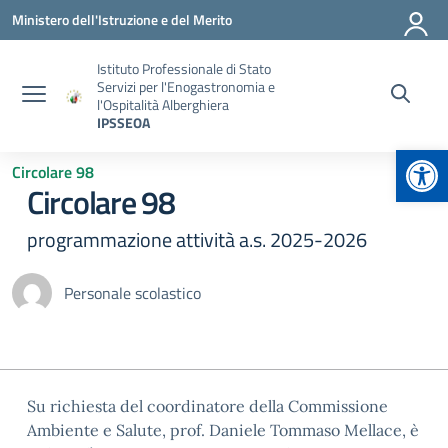
Vai ai contenuti
Vai al menu di navigazione
Vai al footer
Ministero dell'Istruzione e del Merito
Istituto Professionale di Stato
Servizi per l'Enogastronomia e
l'Ospitalità Alberghiera
IPSSEOA
Apr
Circolare 98
Circolare 98
programmazione attività a.s. 2025-2026
Personale scolastico
Su richiesta del coordinatore della Commissione
Ambiente e Salute, prof. Daniele Tommaso Mellace, è