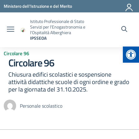
Vai ai contenuti
Vai al menu di navigazione
Vai al footer
Ministero dell'Istruzione e del Merito
Istituto Professionale di Stato
Servizi per l'Enogastronomia e
l'Ospitalità Alberghiera
IPSSEOA
Apr
Circolare 96
Circolare 96
Chiusura edifici scolastici e sospensione
attività didattiche scuole di ogni ordine e grado
per la giornata del 31.10.2025.
Personale scolastico