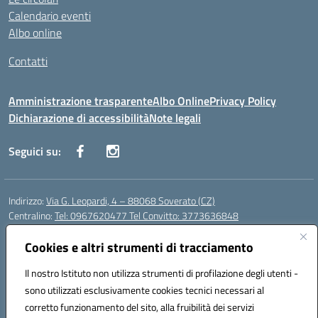
Calendario eventi
Albo online
Contatti
Amministrazione trasparente
Albo Online
Privacy Policy
Dichiarazione di accessibilità
Note legali
Seguici su:
Indirizzo:
Via G. Leopardi, 4 – 88068 Soverato (CZ)
Centralino:
Tel: 0967620477 Tel Convitto: 3773636848
Email:
czrh04000q@istruzione.it
Posta elettronica certificata (PEC):
Cookies e altri strumenti di tracciamento
czrh04000q@pec.istruzione.it
Codice fiscale: 84000690796
Il nostro Istituto non utilizza strumenti di profilazione degli utenti -
Codice meccanografico:
CZRH04000Q
sono utilizzati esclusivamente cookies tecnici necessari al
Codice Indice delle Pubbliche Amministrazioni (IPA): istsc_czrh04000q
corretto funzionamento del sito, alla fruibilità dei servizi
Codice unico di fatturazione (CUF): UF9M13