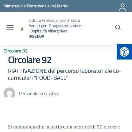
Vai ai contenuti
Vai al menu di navigazione
Vai al footer
Ministero dell'Istruzione e del Merito
Istituto Professionale di Stato
Servizi per l'Enogastronomia e
l'Ospitalità Alberghiera
IPSSEOA
Apr
Circolare 92
Circolare 92
RIATTIVAZIONE del percorso laboratoriale co-
curriculari “FOOD-BALL”
Personale scolastico
Si comunica che, a partire da mercoledì 30 ottobre