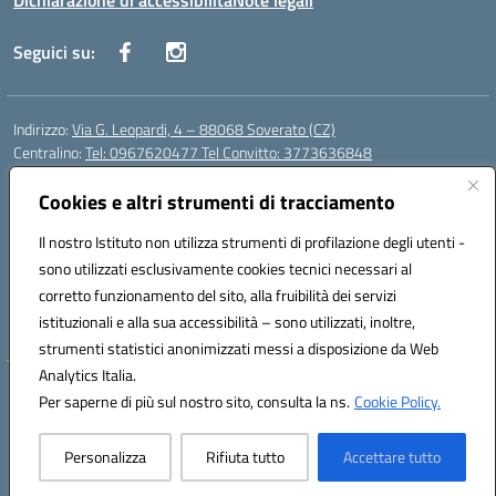
Dichiarazione di accessibilità
Note legali
Seguici su:
Indirizzo:
Via G. Leopardi, 4 – 88068 Soverato (CZ)
Centralino:
Tel: 0967620477 Tel Convitto: 3773636848
Email:
czrh04000q@istruzione.it
Posta elettronica certificata (PEC):
Cookies e altri strumenti di tracciamento
czrh04000q@pec.istruzione.it
Codice fiscale: 84000690796
Il nostro Istituto non utilizza strumenti di profilazione degli utenti -
Codice meccanografico:
CZRH04000Q
sono utilizzati esclusivamente cookies tecnici necessari al
Codice Indice delle Pubbliche Amministrazioni (IPA): istsc_czrh04000q
corretto funzionamento del sito, alla fruibilità dei servizi
Codice unico di fatturazione (CUF): UF9M13
istituzionali e alla sua accessibilità – sono utilizzati, inoltre,
strumenti statistici anonimizzati messi a disposizione da Web
Analytics Italia.
Hosting & Powered by 3D Solution S.r.l.
Per saperne di più sul nostro sito, consulta la ns.
Cookie Policy.
Concept & Design by Designers Italia
Personalizza
Rifiuta tutto
Accettare tutto