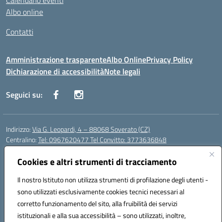
Calendario eventi
Albo online
Contatti
Amministrazione trasparente
Albo Online
Privacy Policy
Dichiarazione di accessibilità
Note legali
Seguici su:
Indirizzo:
Via G. Leopardi, 4 – 88068 Soverato (CZ)
Centralino:
Tel: 0967620477 Tel Convitto: 3773636848
Email:
czrh04000q@istruzione.it
Posta elettronica certificata (PEC):
Cookies e altri strumenti di tracciamento
czrh04000q@pec.istruzione.it
Codice fiscale: 84000690796
Il nostro Istituto non utilizza strumenti di profilazione degli utenti -
Codice meccanografico:
CZRH04000Q
sono utilizzati esclusivamente cookies tecnici necessari al
Codice Indice delle Pubbliche Amministrazioni (IPA): istsc_czrh04000q
corretto funzionamento del sito, alla fruibilità dei servizi
Codice unico di fatturazione (CUF): UF9M13
istituzionali e alla sua accessibilità – sono utilizzati, inoltre,