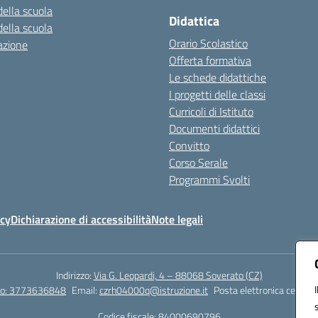
della scuola
Didattica
della scuola
Orario Scolastico
azione
Offerta formativa
Le schede didattiche
I progetti delle classi
Curricoli di Istituto
Documenti didattici
Convitto
Corso Serale
Programmi Svolti
icy
Dichiarazione di accessibilità
Note legali
Indirizzo:
Via G. Leopardi, 4 – 88068 Soverato (CZ)
tto: 3773636848
Email:
czrh04000q@istruzione.it
Posta elettronica certific
Codice fiscale: 84000690796