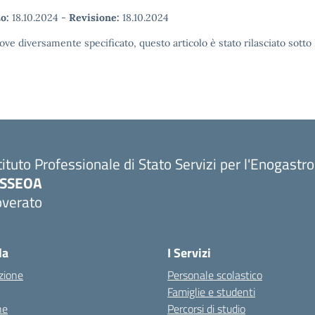
o:
18.10.2024
-
Revisione:
18.10.2024
ove diversamente specificato, questo articolo è stato rilasciato sott
tituto Professionale di Stato Servizi per l'Enogastr
PSSEOA
overato
Visita la pagina iniziale della scuola
la
I Servizi
zione
Personale scolastico
Famiglie e studenti
ne
Percorsi di studio