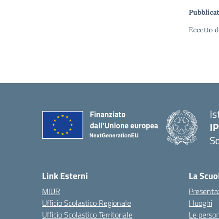
Pubblicat
Eccetto d
Is
I
S
— 
Link Esterni
La Scuo
MIUR
Presenta
Ufficio Scolastico Regionale
I luoghi
Ufficio Scolastico Territoriale
Le perso