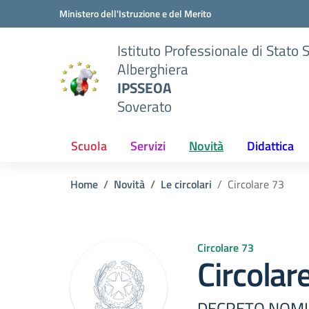
Vai ai contenuti
Vai al menu di navigazione
Vai al footer
Ministero dell'Istruzione e del Merito
Istituto Professionale di Stato 
Alberghiera
IPSSEOA
Soverato
Scuola
Servizi
Novità
Didattica
Home
Novità
Le circolari
Circolare 73
Circolare 73
Circolar
DECRETO NOMI