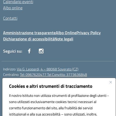
Calendario eventi
Albo online
Contatti
Amministrazione trasparente
Albo Online
Privacy Policy
Dichiarazione di accessibilità
Note legali
Seguici su:
Indirizzo:
Via G. Leopardi, 4 – 88068 Soverato (CZ)
Centralino:
Tel: 0967620477 Tel Convitto: 3773636848
Email:
czrh04000q@istruzione.it
Posta elettronica certificata (PEC):
Cookies e altri strumenti di tracciamento
czrh04000q@pec.istruzione.it
Codice fiscale: 84000690796
Il nostro Istituto non utilizza strumenti di profilazione degli utenti -
Codice meccanografico:
CZRH04000Q
sono utilizzati esclusivamente cookies tecnici necessari al
Codice Indice delle Pubbliche Amministrazioni (IPA): istsc_czrh04000q
corretto funzionamento del sito, alla fruibilità dei servizi
Codice unico di fatturazione (CUF): UF9M13
istituzionali e alla sua accessibilità – sono utilizzati, inoltre,