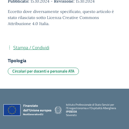
Pubblicato:
15.10.2024
-
Revisione:
15.10.2024
Eccetto dove diversamente specificato, questo articolo è
stato rilasciato sotto Licenza Creative Commons
Attribuzione 4.0 Italia.
Stampa / Condividi
Tipologia
Circolari per docenti e personale ATA
Istituto Professionale di Stato Servizi per
l'Enogastronomia e l'Ospitalità Alberghiera
IPSSEOA
Soverato
— Visita la pagina iniziale della scuola