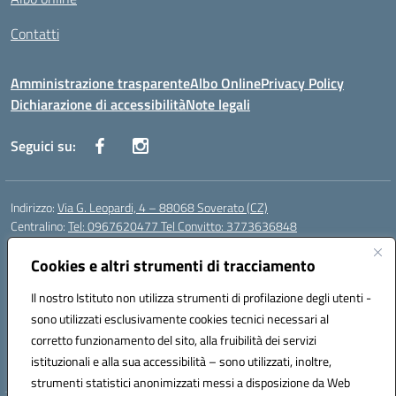
Contatti
Amministrazione trasparente
Albo Online
Privacy Policy
Dichiarazione di accessibilità
Note legali
Seguici su:
Indirizzo:
Via G. Leopardi, 4 – 88068 Soverato (CZ)
Centralino:
Tel: 0967620477 Tel Convitto: 3773636848
Email:
czrh04000q@istruzione.it
Posta elettronica certificata (PEC):
Cookies e altri strumenti di tracciamento
czrh04000q@pec.istruzione.it
Codice fiscale: 84000690796
Il nostro Istituto non utilizza strumenti di profilazione degli utenti -
Codice meccanografico:
CZRH04000Q
sono utilizzati esclusivamente cookies tecnici necessari al
Codice Indice delle Pubbliche Amministrazioni (IPA): istsc_czrh04000q
corretto funzionamento del sito, alla fruibilità dei servizi
Codice unico di fatturazione (CUF): UF9M13
istituzionali e alla sua accessibilità – sono utilizzati, inoltre,
strumenti statistici anonimizzati messi a disposizione da Web