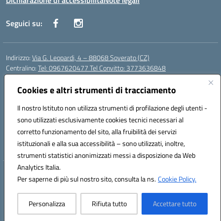
Dichiarazione di accessibilità
Note legali
Seguici su:
Indirizzo:
Via G. Leopardi, 4 – 88068 Soverato (CZ)
Centralino:
Tel: 0967620477 Tel Convitto: 3773636848
Email:
czrh04000q@istruzione.it
Posta elettronica certificata (PEC):
Cookies e altri strumenti di tracciamento
czrh04000q@pec.istruzione.it
Codice fiscale: 84000690796
Il nostro Istituto non utilizza strumenti di profilazione degli utenti -
Codice meccanografico:
CZRH04000Q
sono utilizzati esclusivamente cookies tecnici necessari al
Codice Indice delle Pubbliche Amministrazioni (IPA): istsc_czrh04000q
corretto funzionamento del sito, alla fruibilità dei servizi
Codice unico di fatturazione (CUF): UF9M13
istituzionali e alla sua accessibilità – sono utilizzati, inoltre,
strumenti statistici anonimizzati messi a disposizione da Web
Analytics Italia.
Hosting & Powered by 3D Solution S.r.l.
Per saperne di più sul nostro sito, consulta la ns.
Cookie Policy.
Concept & Design by Designers Italia
Personalizza
Rifiuta tutto
Accettare tutto