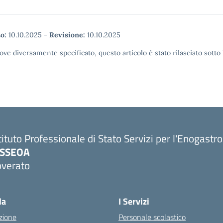
o:
10.10.2025
-
Revisione:
10.10.2025
ove diversamente specificato, questo articolo è stato rilasciato sott
tituto Professionale di Stato Servizi per l'Enogastr
PSSEOA
overato
Visita la pagina iniziale della scuola
la
I Servizi
zione
Personale scolastico