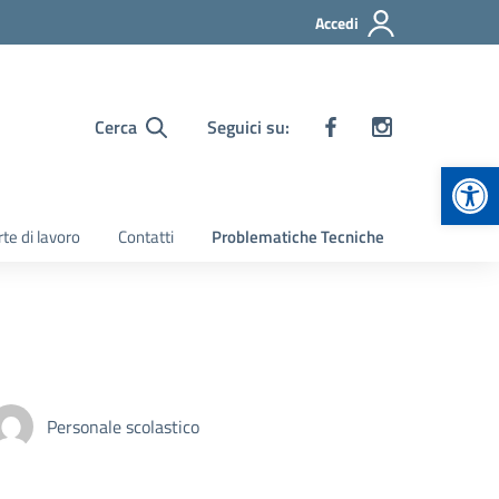
Accedi
Cerca
Seguici su:
Apr
te di lavoro
Contatti
Problematiche Tecniche
Personale scolastico