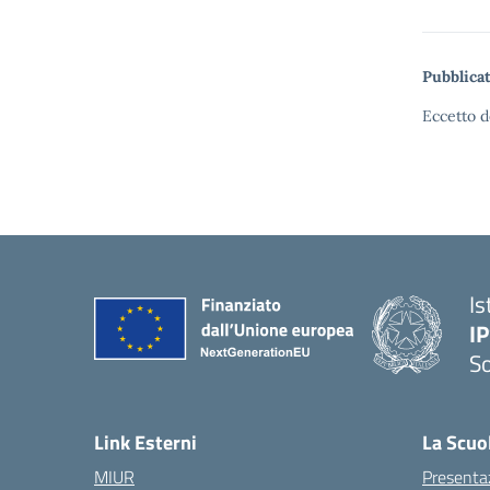
Pubblicat
Eccetto d
Is
I
S
— 
Link Esterni
La Scuo
MIUR
Presenta