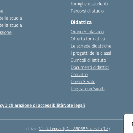
Famiglie e studenti
ne
Percorsi di studio
della scuola
Didattica
della scuola
Orario Scolastico
azione
Offerta formativa
Le schede didattiche
I progetti delle classi
Curricoli di Istituto
Documenti didattici
Convitto
Corso Serale
Programmi Svolti
icy
Dichiarazione di accessibilità
Note legali
Indirizzo:
Via G. Leopardi, 4 – 88068 Soverato (CZ)