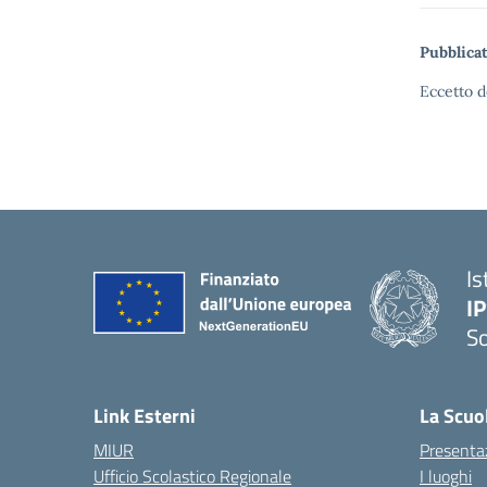
Pubblicat
Eccetto d
Is
I
S
— 
Link Esterni
La Scuo
MIUR
Presenta
Ufficio Scolastico Regionale
I luoghi