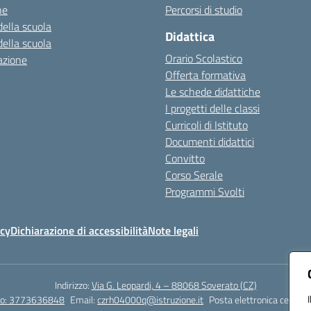
ne
Percorsi di studio
della scuola
Didattica
della scuola
Orario Scolastico
azione
Offerta formativa
Le schede didattiche
I progetti delle classi
Curricoli di Istituto
Documenti didattici
Convitto
Corso Serale
Programmi Svolti
icy
Dichiarazione di accessibilità
Note legali
Indirizzo:
Via G. Leopardi, 4 – 88068 Soverato (CZ)
tto: 3773636848
Email:
czrh04000q@istruzione.it
Posta elettronica certific