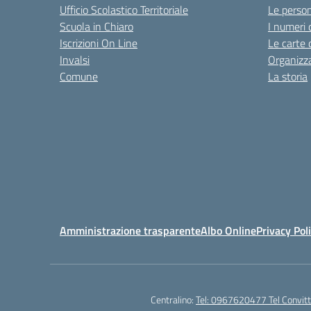
Ufficio Scolastico Territoriale
Le perso
Scuola in Chiaro
I numeri 
Iscrizioni On Line
Le carte 
Invalsi
Organizz
Comune
La storia
Amministrazione trasparente
Albo Online
Privacy Pol
Centralino:
Tel: 0967620477 Tel Convi