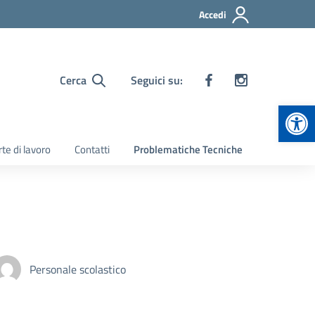
Accedi
Cerca
Seguici su:
Apr
te di lavoro
Contatti
Problematiche Tecniche
Personale scolastico