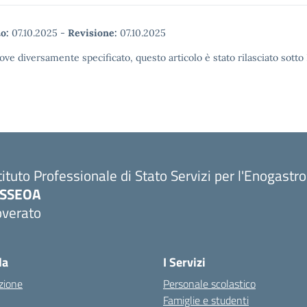
o:
07.10.2025
-
Revisione:
07.10.2025
ove diversamente specificato, questo articolo è stato rilasciato sott
tituto Professionale di Stato Servizi per l'Enogastr
PSSEOA
overato
Visita la pagina iniziale della scuola
la
I Servizi
zione
Personale scolastico
Famiglie e studenti