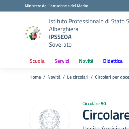
Vai ai contenuti
Vai al menu di navigazione
Vai al footer
Ministero dell'Istruzione e del Merito
Istituto Professionale di Stato 
Alberghiera
IPSSEOA
Soverato
Scuola
Servizi
Novità
Didattica
Home
Novità
Le circolari
Circolari per doc
Circolare 50
Circolar
Uscita Anticipa