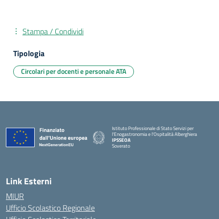
Stampa / Condividi
Tipologia
Circolari per docenti e personale ATA
Istituto Professionale di Stato Servizi per
l'Enogastronomia e l'Ospitalità Alberghiera
IPSSEOA
Soverato
— Visita la pagina iniziale della scuola
Link Esterni
MIUR
Ufficio Scolastico Regionale