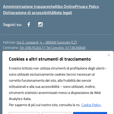
Amministrazione trasparente
Albo Online
Privacy Policy
Dichiarazione di accessibilità
Note legali
Seguici su:
Indirizzo:
Via G. Leopardi, 4 – 88068 Soverato (CZ)
Centralino:
Tel: 0967620477 Tel Convitto: 3773636848
Email:
czrh04000q@istruzione.it
Posta elettronica certificata (PEC):
Cookies e altri strumenti di tracciamento
czrh04000q@pec.istruzione.it
Codice fiscale: 84000690796
Il nostro Istituto non utilizza strumenti di profilazione degli utenti -
Codice meccanografico:
CZRH04000Q
sono utilizzati esclusivamente cookies tecnici necessari al
Codice Indice delle Pubbliche Amministrazioni (IPA): istsc_czrh04000q
corretto funzionamento del sito, alla fruibilità dei servizi
Codice unico di fatturazione (CUF): UF9M13
istituzionali e alla sua accessibilità – sono utilizzati, inoltre,
strumenti statistici anonimizzati messi a disposizione da Web
Analytics Italia.
Hosting & Powered by 3D Solution S.r.l.
Per saperne di più sul nostro sito, consulta la ns.
Cookie Policy.
Concept & Design by Designers Italia