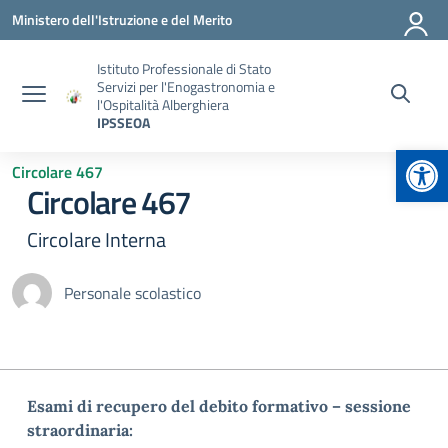
Vai ai contenuti
Vai al menu di navigazione
Vai al footer
Ministero dell'Istruzione e del Merito
Istituto Professionale di Stato
Servizi per l'Enogastronomia e
l'Ospitalità Alberghiera
IPSSEOA
Apr
Circolare 467
Circolare 467
Circolare Interna
Personale scolastico
Esami di recupero del debito formativo – sessione
straordinaria: