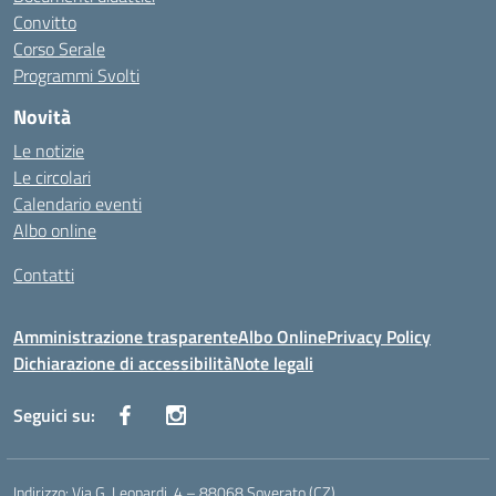
Convitto
Corso Serale
Programmi Svolti
Novità
Le notizie
Le circolari
Calendario eventi
Albo online
Contatti
Amministrazione trasparente
Albo Online
Privacy Policy
Dichiarazione di accessibilità
Note legali
Seguici su:
Indirizzo:
Via G. Leopardi, 4 – 88068 Soverato (CZ)