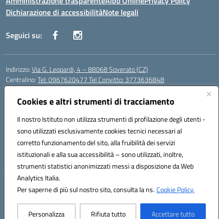
Amministrazione trasparente
Albo Online
Privacy Policy
Dichiarazione di accessibilità
Note legali
Seguici su:
Indirizzo:
Via G. Leopardi, 4 – 88068 Soverato (CZ)
Centralino:
Tel: 0967620477 Tel Convitto: 3773636848
Email:
czrh04000q@istruzione.it
Posta elettronica certificata (PEC):
Cookies e altri strumenti di tracciamento
czrh04000q@pec.istruzione.it
Codice fiscale: 84000690796
Il nostro Istituto non utilizza strumenti di profilazione degli utenti -
Codice meccanografico:
CZRH04000Q
sono utilizzati esclusivamente cookies tecnici necessari al
Codice Indice delle Pubbliche Amministrazioni (IPA): istsc_czrh04000q
corretto funzionamento del sito, alla fruibilità dei servizi
Codice unico di fatturazione (CUF): UF9M13
istituzionali e alla sua accessibilità – sono utilizzati, inoltre,
strumenti statistici anonimizzati messi a disposizione da Web
Analytics Italia.
Hosting & Powered by 3D Solution S.r.l.
Per saperne di più sul nostro sito, consulta la ns.
Cookie Policy.
Concept & Design by Designers Italia
Personalizza
Rifiuta tutto
Accettare tutto