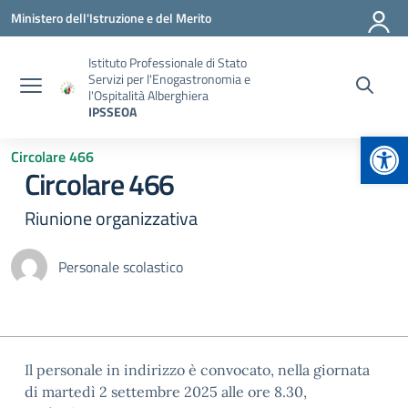
Vai ai contenuti
Vai al menu di navigazione
Vai al footer
Ministero dell'Istruzione e del Merito
Istituto Professionale di Stato
Servizi per l'Enogastronomia e
l'Ospitalità Alberghiera
IPSSEOA
Apr
Circolare 466
Circolare 466
Riunione organizzativa
Personale scolastico
Il personale in indirizzo è convocato, nella giornata
di martedì 2 settembre 2025 alle ore 8.30,