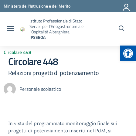
Vai ai contenuti
Vai al menu di navigazione
Vai al footer
Ministero dell'Istruzione e del Merito
Istituto Professionale di Stato
Servizi per l'Enogastronomia e
l'Ospitalità Alberghiera
IPSSEOA
Apr
Circolare 448
Circolare 448
Relazioni progetti di potenziamento
Personale scolastico
In vista del programmato monitoraggio finale sui
progetti di potenziamento inseriti nel PdM, si