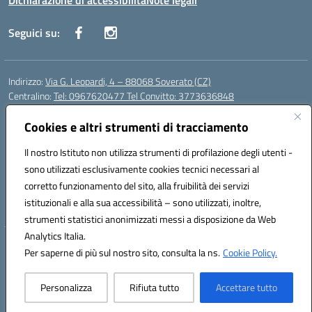
Dichiarazione di accessibilità
Note legali
Seguici su:
Indirizzo:
Via G. Leopardi, 4 – 88068 Soverato (CZ)
Centralino:
Tel: 0967620477 Tel Convitto: 3773636848
Email:
czrh04000q@istruzione.it
Posta elettronica certificata (PEC):
Cookies e altri strumenti di tracciamento
czrh04000q@pec.istruzione.it
Codice fiscale: 84000690796
Il nostro Istituto non utilizza strumenti di profilazione degli utenti -
Codice meccanografico:
CZRH04000Q
sono utilizzati esclusivamente cookies tecnici necessari al
Codice Indice delle Pubbliche Amministrazioni (IPA): istsc_czrh04000q
corretto funzionamento del sito, alla fruibilità dei servizi
Codice unico di fatturazione (CUF): UF9M13
istituzionali e alla sua accessibilità – sono utilizzati, inoltre,
strumenti statistici anonimizzati messi a disposizione da Web
Analytics Italia.
Hosting & Powered by 3D Solution S.r.l.
Per saperne di più sul nostro sito, consulta la ns.
Cookie Policy.
Concept & Design by Designers Italia
Personalizza
Rifiuta tutto
Accettare tutto