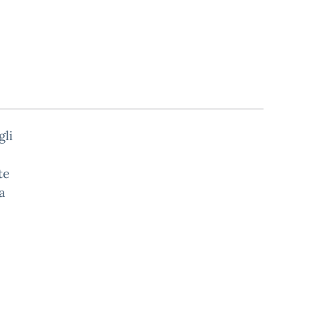
gli
te
a