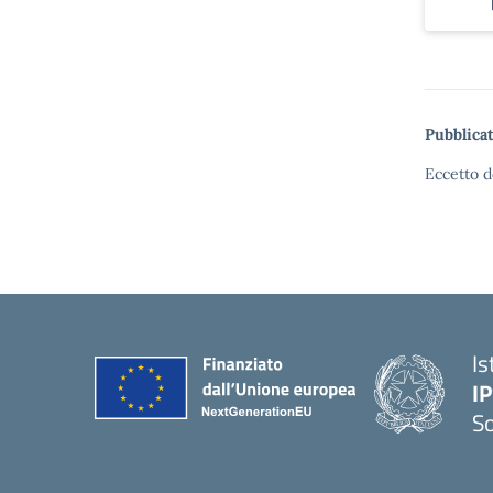
Pubblicat
Eccetto d
Is
I
S
— 