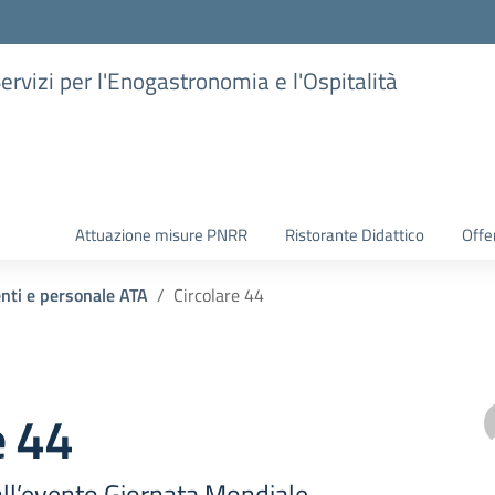
Servizi per l'Enogastronomia e l'Ospitalità
Attuazione misure PNRR
Ristorante Didattico
Offer
enti e personale ATA
Circolare 44
e 44
all’evento Giornata Mondiale