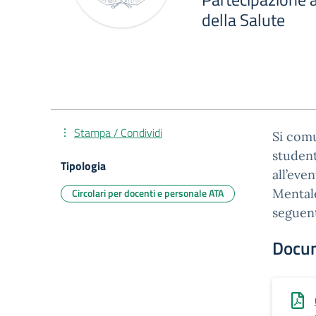
della Salute
Stampa / Condividi
Si comu
student
Tipologia
all’eve
Circolari per docenti e personale ATA
Mentale
seguen
Docu