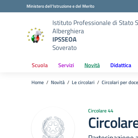
Vai ai contenuti
Vai al menu di navigazione
Vai al footer
Ministero dell'Istruzione e del Merito
Istituto Professionale di Stato 
Alberghiera
IPSSEOA
Soverato
Scuola
Servizi
Novità
Didattica
Home
Novità
Le circolari
Circolari per doc
Circolare 44
Circolar
Partecipazione 