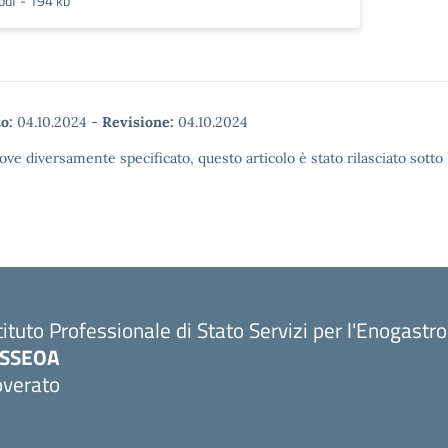
pdf - 194 kb
o:
04.10.2024
-
Revisione:
04.10.2024
ove diversamente specificato, questo articolo è stato rilasciato sott
tituto Professionale di Stato Servizi per l'Enogastr
PSSEOA
overato
Visita la pagina iniziale della scuola