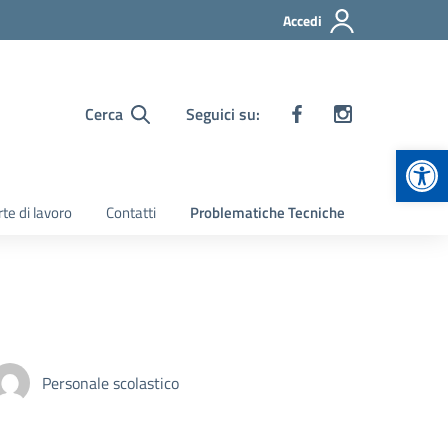
Accedi
Cerca
Seguici su:
Apr
te di lavoro
Contatti
Problematiche Tecniche
Personale scolastico