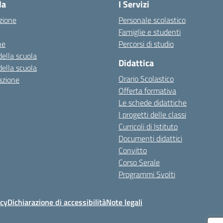
la
I Servizi
zione
Personale scolastico
Famiglie e studenti
ne
Percorsi di studio
della scuola
Didattica
della scuola
Orario Scolastico
azione
Offerta formativa
Le schede didattiche
I progetti delle classi
Curricoli di Istituto
Documenti didattici
Convitto
Corso Serale
Programmi Svolti
icy
Dichiarazione di accessibilità
Note legali