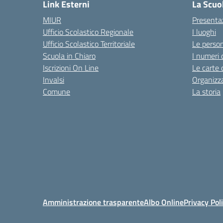
Link Esterni
La Scuo
MIUR
Presenta
Ufficio Scolastico Regionale
I luoghi
Ufficio Scolastico Territoriale
Le perso
Scuola in Chiaro
I numeri 
Iscrizioni On Line
Le carte 
Invalsi
Organizz
Comune
La storia
Amministrazione trasparente
Albo Online
Privacy Pol